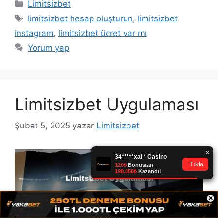
Kategoriler
Limitsizbet
Etiketler
limitsizbet hesap oluşturun
,
limitsizbet
instagram
,
limitsizbet ücret var mı
Yorum yap
Limitsizbet Uygulaması
Şubat 5, 2025
yazar
Limitsizbet
×