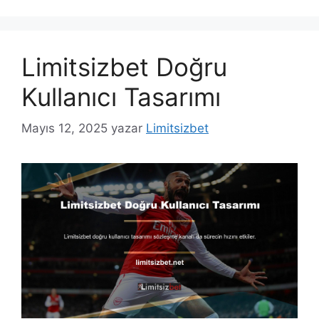
Limitsizbet Doğru
Kullanıcı Tasarımı
Mayıs 12, 2025
yazar
Limitsizbet