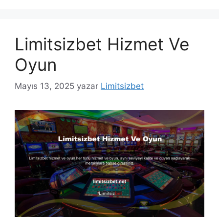
Limitsizbet Hizmet Ve
Oyun
Mayıs 13, 2025
yazar
Limitsizbet