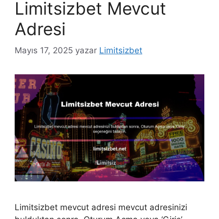
Limitsizbet Mevcut
Adresi
Mayıs 17, 2025
yazar
Limitsizbet
Limitsizbet mevcut adresi mevcut adresinizi