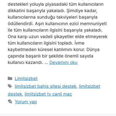
destekleri yoluyla piyasadaki tüm kullanıcıların
dikkatini başarıyla yakaladı. Şimdiye kadar,
kullanıcılarına sunduğu takviyeleri başarıyla
ödüllendirdi. Aşırı kullanıcının ezici memnuniyeti
ile tüm kullanıcıların ilgisini başarıyla yakaladı.
Ona karşı uzun vadeli şikayetler elde etmeyerek
tüm kullanıcıların ilgisini topladı. İvme
kaybetmeden küresel katılımını korur. Dünya
çapında başarılı bir şekilde önemli sayıda
kullanıcı kazandı. …
Devamını oku
Kategoriler
Limitsizbet
Etiketler
limitsizbet bahis sitesi destek
,
limitsizbet
destek
,
limitsizbet tv canli maç
Yorum yap