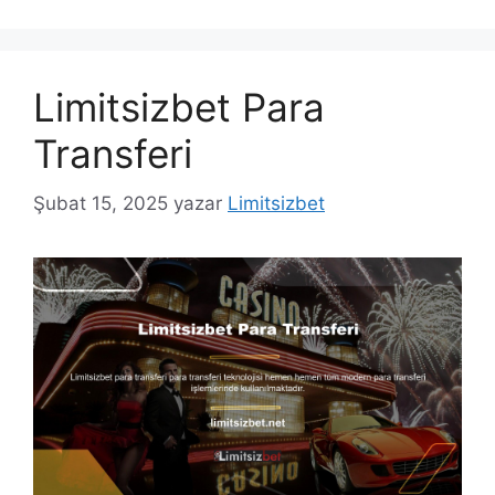
Limitsizbet Para
Transferi
Şubat 15, 2025
yazar
Limitsizbet