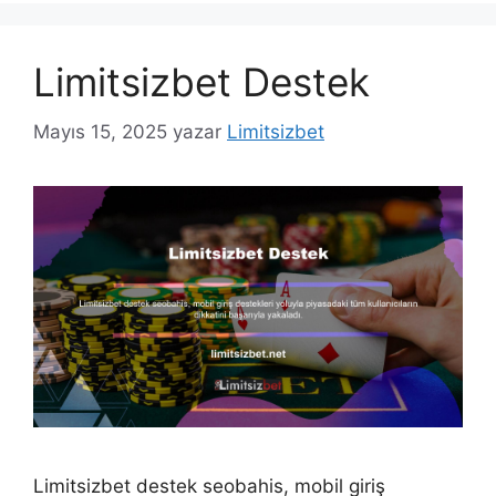
Limitsizbet Destek
Mayıs 15, 2025
yazar
Limitsizbet
Limitsizbet destek seobahis, mobil giriş