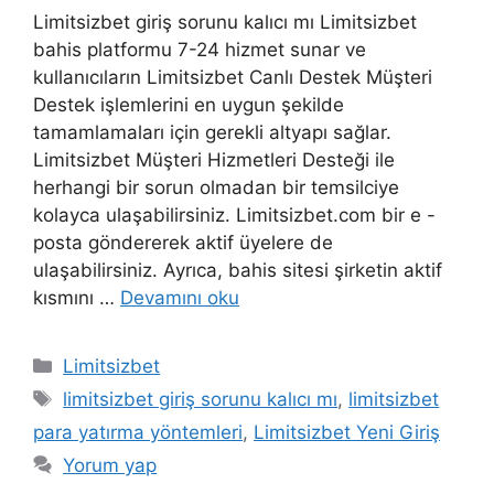
Limitsizbet giriş sorunu kalıcı mı Limitsizbet
bahis platformu 7-24 hizmet sunar ve
kullanıcıların Limitsizbet Canlı Destek Müşteri
Destek işlemlerini en uygun şekilde
tamamlamaları için gerekli altyapı sağlar.
Limitsizbet Müşteri Hizmetleri Desteği ile
herhangi bir sorun olmadan bir temsilciye
kolayca ulaşabilirsiniz. Limitsizbet.com bir e -
posta göndererek aktif üyelere de
ulaşabilirsiniz. Ayrıca, bahis sitesi şirketin aktif
kısmını …
Devamını oku
Kategoriler
Limitsizbet
Etiketler
limitsizbet giriş sorunu kalıcı mı
,
limitsizbet
para yatırma yöntemleri
,
Limitsizbet Yeni Giriş
Yorum yap