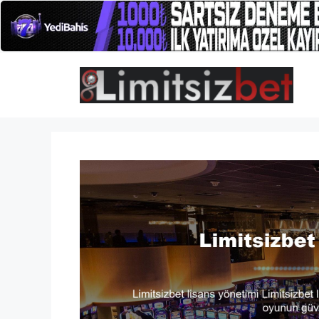
İçeriğe
atla