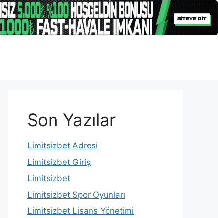
Son Yazılar
Limitsizbet Adresi
Limitsizbet Giriş
Limitsizbet
Limitsizbet Spor Oyunları
Limitsizbet Lisans Yönetimi