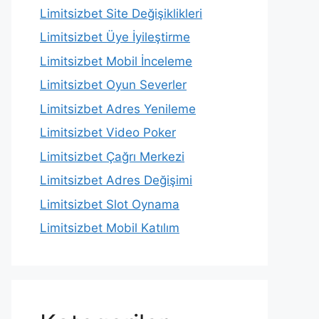
Limitsizbet Site Değişiklikleri
Limitsizbet Üye İyileştirme
Limitsizbet Mobil İnceleme
Limitsizbet Oyun Severler
Limitsizbet Adres Yenileme
Limitsizbet Video Poker
Limitsizbet Çağrı Merkezi
Limitsizbet Adres Değişimi
Limitsizbet Slot Oynama
Limitsizbet Mobil Katılım