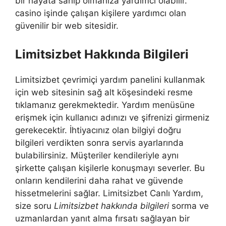
bir hayata sahip olmanıza yardımcı olabilir.
casino işinde çalışan kişilere yardımcı olan
güvenilir bir web sitesidir.
Limitsizbet Hakkında Bilgileri
Limitsizbet çevrimiçi yardım panelini kullanmak
için web sitesinin sağ alt köşesindeki resme
tıklamanız gerekmektedir. Yardım menüsüne
erişmek için kullanıcı adınızı ve şifrenizi girmeniz
gerekecektir. İhtiyacınız olan bilgiyi doğru
bilgileri verdikten sonra servis ayarlarında
bulabilirsiniz. Müşteriler kendileriyle aynı
şirkette çalışan kişilerle konuşmayı severler. Bu
onların kendilerini daha rahat ve güvende
hissetmelerini sağlar. Limitsizbet Canlı Yardım,
size soru
Limitsizbet hakkında bilgileri
sorma ve
uzmanlardan yanıt alma fırsatı sağlayan bir