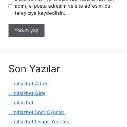
adım, e-posta adresim ve site adresim bu
tarayıcıya kaydedilsin.
Son Yazılar
Limitsizbet Adresi
Limitsizbet Giriş
Limitsizbet
Limitsizbet Spor Oyunları
Limitsizbet Lisans Yönetimi