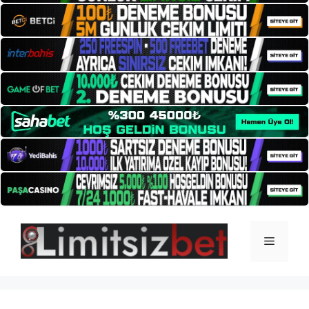
İçeriğe
atla
Menü