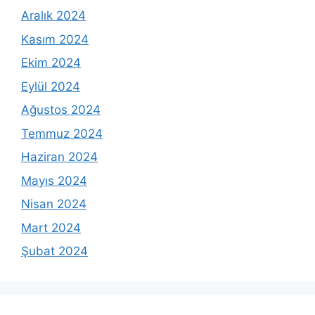
Aralık 2024
Kasım 2024
Ekim 2024
Eylül 2024
Ağustos 2024
Temmuz 2024
Haziran 2024
Mayıs 2024
Nisan 2024
Mart 2024
Şubat 2024