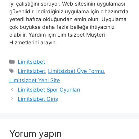
iyi çalıştığını soruyor. Web sitesinin uygulaması
güvenlidir. İndirdiğiniz uygulama için cihazınızda
yeterli hafıza olduğundan emin olun. Uygulama
çok büyükse daha fazla belleğe ihtiyacınız
olabilir. Yardım için Limitsizbet Müşteri
Hizmetlerini arayın.
Kategoriler
Limitsizbet
Etiketler
Limitsizbet
,
Limitsizbet Üye Formu
,
Limitsizbet Yeni Site
Limitsizbet Spor Oyunları
Limitsizbet Giriş
Yorum yapın