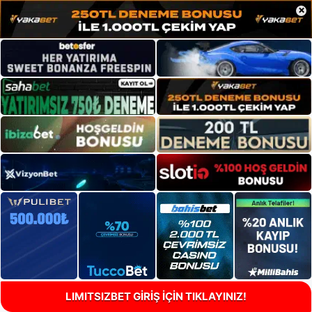
×
LIMITSIZBET GİRİŞ İÇİN TIKLAYINIZ!