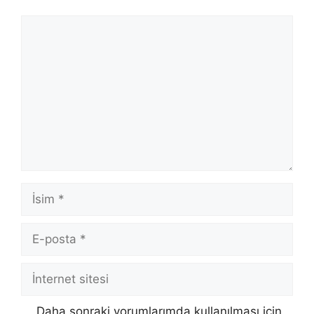
Yorum
İsim
E-
posta
İnternet
sitesi
Daha sonraki yorumlarımda kullanılması için