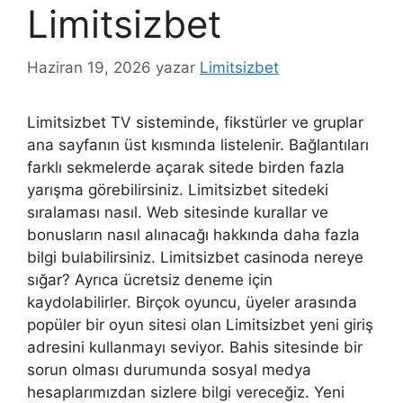
Limitsizbet
Haziran 19, 2026
yazar
Limitsizbet
Limitsizbet TV sisteminde, fikstürler ve gruplar
ana sayfanın üst kısmında listelenir. Bağlantıları
farklı sekmelerde açarak sitede birden fazla
yarışma görebilirsiniz. Limitsizbet sitedeki
sıralaması nasıl. Web sitesinde kurallar ve
bonusların nasıl alınacağı hakkında daha fazla
bilgi bulabilirsiniz. Limitsizbet casinoda nereye
sığar? Ayrıca ücretsiz deneme için
kaydolabilirler. Birçok oyuncu, üyeler arasında
popüler bir oyun sitesi olan Limitsizbet yeni giriş
adresini kullanmayı seviyor. Bahis sitesinde bir
sorun olması durumunda sosyal medya
hesaplarımızdan sizlere bilgi vereceğiz. Yeni