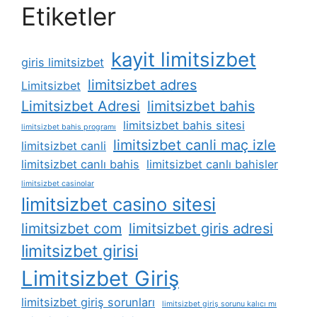
Etiketler
kayit limitsizbet
giris limitsizbet
limitsizbet adres
Limitsizbet
Limitsizbet Adresi
limitsizbet bahis
limitsizbet bahis sitesi
limitsizbet bahis programı
limitsizbet canli maç izle
limitsizbet canli
limitsizbet canlı bahis
limitsizbet canlı bahisler
limitsizbet casinolar
limitsizbet casino sitesi
limitsizbet com
limitsizbet giris adresi
limitsizbet girisi
Limitsizbet Giriş
limitsizbet giriş sorunları
limitsizbet giriş sorunu kalıcı mı