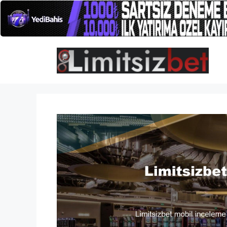
İçeriğe
atla