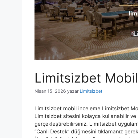
Limitsizbet Mobi
Nisan 15, 2026
yazar
Limitsizbet
Limitsizbet mobil inceleme Limitsizbet Mo
Limitsizbet sitesini kolayca kullanabilir ve
gerçekleştirebilirsiniz. Limitsizbet uygul
“Canlı Destek” düğmesini tıklamanız gereki