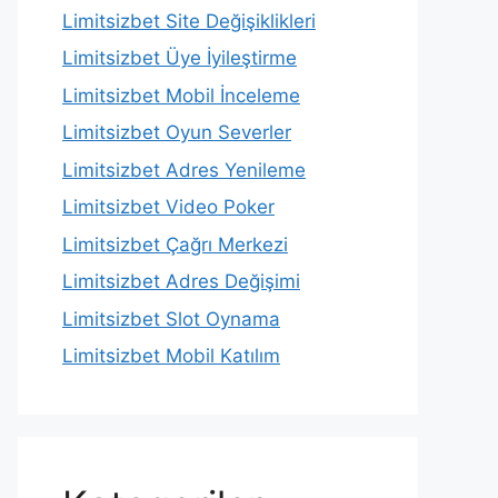
Limitsizbet Site Değişiklikleri
Limitsizbet Üye İyileştirme
Limitsizbet Mobil İnceleme
Limitsizbet Oyun Severler
Limitsizbet Adres Yenileme
Limitsizbet Video Poker
Limitsizbet Çağrı Merkezi
Limitsizbet Adres Değişimi
Limitsizbet Slot Oynama
Limitsizbet Mobil Katılım