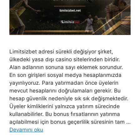
Limitsizbet adresi sürekli değişiyor şirket,
ülkedeki yasa dışı casino sitelerinden biridir.
Alan adlarının sonuna sayı eklemek sorundur.
En son girişleri sosyal medya hesaplarımızda
yayınlıyoruz. Para yatırmadan önce üyelerin
mevcut hesaplarını doğrulamaları gerekir. Bu
hesap güvenlik nedeniyle sık sık değişmektedir.
Üyeler kimliklerini yalnızca yatırım sürecinde
kullanabilirler. Bu bonus fırsatlarının yatırıma
açılabilmesi için bonus geçerlilik süresinin tam …
Devamını oku