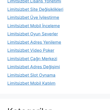
Limitsizbet Lisans Yönetimi
Limitsizbet Site Değişiklikleri
Limitsizbet Üye İyileştirme
Limitsizbet Mobil İnceleme
Limitsizbet Oyun Severler
Limitsizbet Adres Yenileme
Limitsizbet Video Poker
Limitsizbet Çağrı Merkezi
Limitsizbet Adres Değişimi
Limitsizbet Slot Oynama
Limitsizbet Mobil Katılım