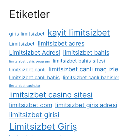
Etiketler
kayit limitsizbet
giris limitsizbet
limitsizbet adres
Limitsizbet
Limitsizbet Adresi
limitsizbet bahis
limitsizbet bahis sitesi
limitsizbet bahis programı
limitsizbet canli maç izle
limitsizbet canli
limitsizbet canlı bahis
limitsizbet canlı bahisler
limitsizbet casinolar
limitsizbet casino sitesi
limitsizbet com
limitsizbet giris adresi
limitsizbet girisi
Limitsizbet Giriş