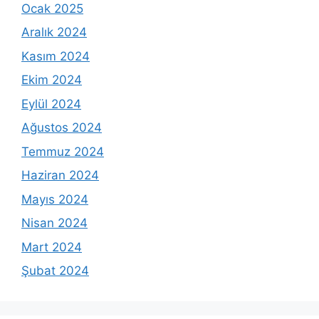
Ocak 2025
Aralık 2024
Kasım 2024
Ekim 2024
Eylül 2024
Ağustos 2024
Temmuz 2024
Haziran 2024
Mayıs 2024
Nisan 2024
Mart 2024
Şubat 2024