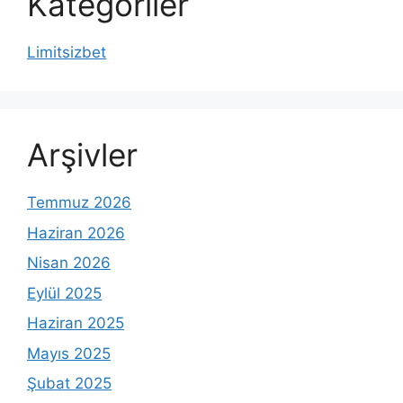
Kategoriler
Limitsizbet
Arşivler
Temmuz 2026
Haziran 2026
Nisan 2026
Eylül 2025
Haziran 2025
Mayıs 2025
Şubat 2025