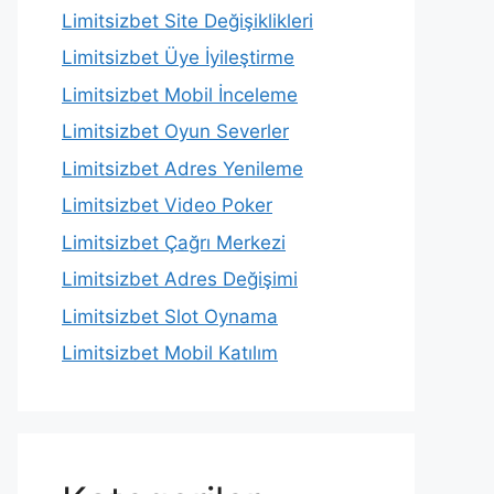
Limitsizbet Site Değişiklikleri
Limitsizbet Üye İyileştirme
Limitsizbet Mobil İnceleme
Limitsizbet Oyun Severler
Limitsizbet Adres Yenileme
Limitsizbet Video Poker
Limitsizbet Çağrı Merkezi
Limitsizbet Adres Değişimi
Limitsizbet Slot Oynama
Limitsizbet Mobil Katılım