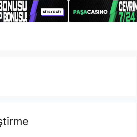
ştirme