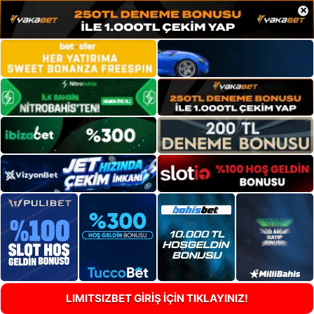
×
LIMITSIZBET GİRİŞ İÇİN TIKLAYINIZ!