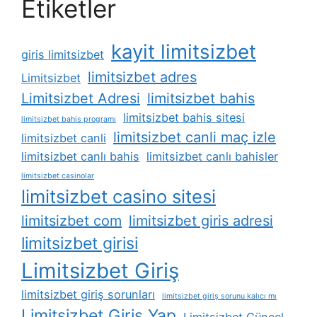
Etiketler
kayit limitsizbet
giris limitsizbet
limitsizbet adres
Limitsizbet
Limitsizbet Adresi
limitsizbet bahis
limitsizbet bahis sitesi
limitsizbet bahis programı
limitsizbet canli maç izle
limitsizbet canli
limitsizbet canlı bahis
limitsizbet canlı bahisler
limitsizbet casinolar
limitsizbet casino sitesi
limitsizbet com
limitsizbet giris adresi
limitsizbet girisi
Limitsizbet Giriş
limitsizbet giriş sorunları
limitsizbet giriş sorunu kalıcı mı
Limitsizbet Giriş Yap