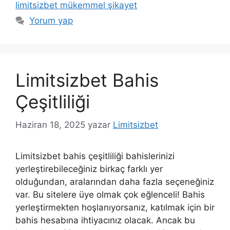
limitsizbet mükemmel şikayet
Yorum yap
Limitsizbet Bahis
Çeşitliliği
Haziran 18, 2025
yazar
Limitsizbet
Limitsizbet bahis çeşitliliği bahislerinizi
yerleştirebileceğiniz birkaç farklı yer
olduğundan, aralarından daha fazla seçeneğiniz
var. Bu sitelere üye olmak çok eğlenceli! Bahis
yerleştirmekten hoşlanıyorsanız, katılmak için bir
bahis hesabına ihtiyacınız olacak. Ancak bu