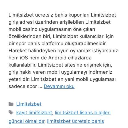
Limitsizbet ücretsiz bahis kuponları Limitsizbet
giriş adresi üzerinden erişilebilen Limitsizbet
mobil casino uygulamasının öne çıkan
özelliklerinden biri, Limitsizbet kullanıcıları için
bir spor bahis platformu oluşturabilmesidir.
Hareket halindeyken oyun oynamak istiyorsanız
hem iOS hem de Android cihazlarda
kullanılabilir. Limitsizbet sitesine erişmek için,
giriş hakkı veren mobil uygulamayı indirmeniz
yeterlidir. Limitsizbet en yeni mobil uygulaması
sadece spor …
Devamını oku
Kategoriler
Limitsizbet
Etiketler
kayit limitsizbet
,
limitsizbet lisans bilgileri
güncel olmalıdır
,
limitsizbet ücretsiz bahis