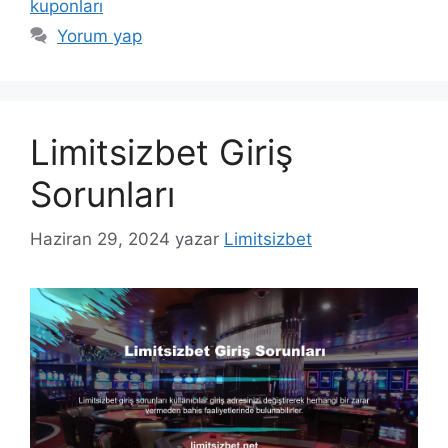
kuponları
Yorum yap
Limitsizbet Giriş
Sorunları
Haziran 29, 2024
yazar
Limitsizbet