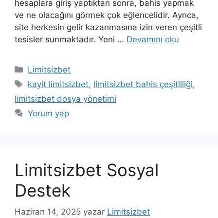
hesaplara giriş yaptıktan sonra, bahis yapmak
ve ne olacağını görmek çok eğlencelidir. Ayrıca,
site herkesin gelir kazanmasına izin veren çeşitli
tesisler sunmaktadır. Yeni …
Devamını oku
Kategoriler
Limitsizbet
Etiketler
kayit limitsizbet
,
limitsizbet bahis çeşitliliği
,
limitsizbet dosya yönetimi
Yorum yap
Limitsizbet Sosyal
Destek
Haziran 14, 2025
yazar
Limitsizbet