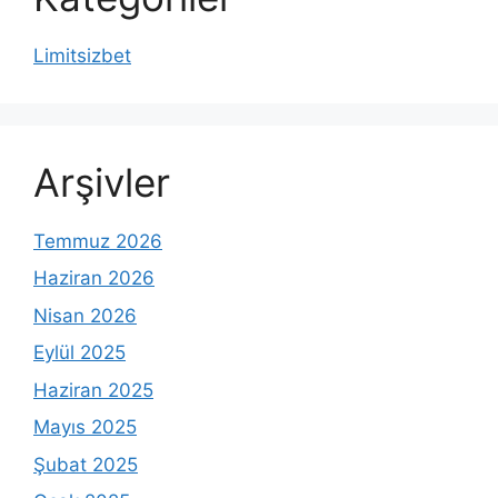
Limitsizbet
Arşivler
Temmuz 2026
Haziran 2026
Nisan 2026
Eylül 2025
Haziran 2025
Mayıs 2025
Şubat 2025