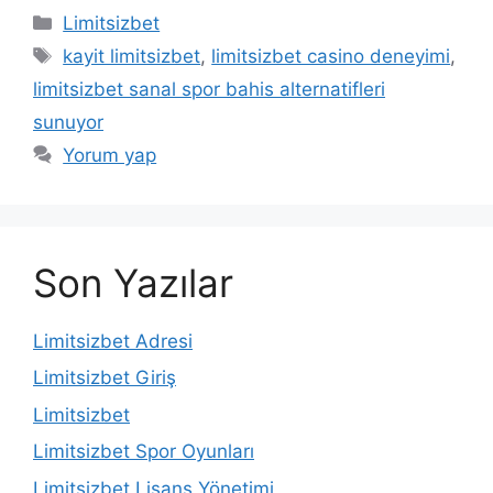
Kategoriler
Limitsizbet
Etiketler
kayit limitsizbet
,
limitsizbet casino deneyimi
,
limitsizbet sanal spor bahis alternatifleri
sunuyor
Yorum yap
Son Yazılar
Limitsizbet Adresi
Limitsizbet Giriş
Limitsizbet
Limitsizbet Spor Oyunları
Limitsizbet Lisans Yönetimi