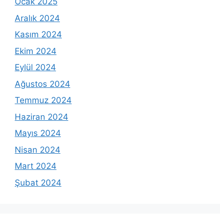
Ocak 2025
Aralık 2024
Kasım 2024
Ekim 2024
Eylül 2024
Ağustos 2024
Temmuz 2024
Haziran 2024
Mayıs 2024
Nisan 2024
Mart 2024
Şubat 2024