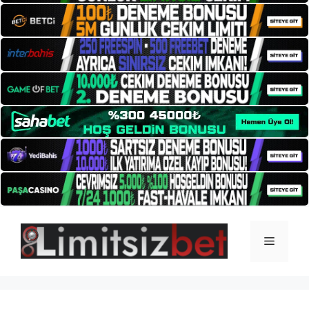
İçeriğe
atla
Menü