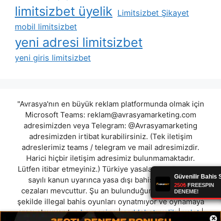
limitsizbet üyelik
Limitsizbet Şikayet
mobil limitsizbet
yeni adresi limitsizbet
yeni giris limitsizbet
"Avrasya'nın en büyük reklam platformunda olmak için
Microsoft Teams:
reklam@avrasyamarketing.com
adresimizden veya Telegram: @Avrasyamarketing
adresimizden irtibat kurabilirsiniz. (Tek iletişim
adreslerimiz teams / telegram ve mail adresimizdir.
Harici hiçbir iletişim adresimiz bulunmamaktadır.
Lütfen itibar etmeyiniz.) Türkiye yasalarına göre 7258
sayılı kanun uyarınca yasa dışı bahis oynamanın
cezaları mevcuttur. Şu an bulunduğunuz site hiç bir
şekilde illegal bahis oyunları oynatmıyor ve oynamaya
aracı olmuyordur.
baynesine
|
caddebetuyelik
|
xslot
|
×