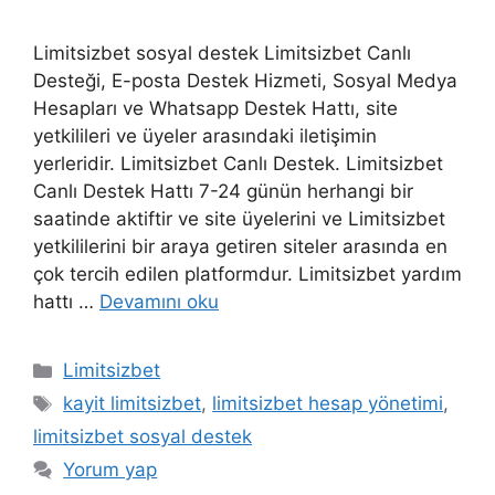
Limitsizbet sosyal destek Limitsizbet Canlı
Desteği, E-posta Destek Hizmeti, Sosyal Medya
Hesapları ve Whatsapp Destek Hattı, site
yetkilileri ve üyeler arasındaki iletişimin
yerleridir. Limitsizbet Canlı Destek. Limitsizbet
Canlı Destek Hattı 7-24 günün herhangi bir
saatinde aktiftir ve site üyelerini ve Limitsizbet
yetkililerini bir araya getiren siteler arasında en
çok tercih edilen platformdur. Limitsizbet yardım
hattı …
Devamını oku
Kategoriler
Limitsizbet
Etiketler
kayit limitsizbet
,
limitsizbet hesap yönetimi
,
limitsizbet sosyal destek
Yorum yap