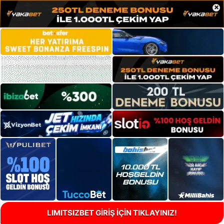
×
LIMITSIZBET GİRİŞ İÇİN TIKLAYINIZ!