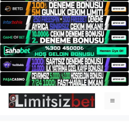
İçeriğe
atla
Menü