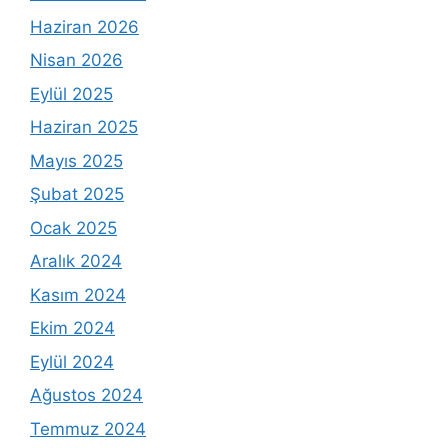
Haziran 2026
Nisan 2026
Eylül 2025
Haziran 2025
Mayıs 2025
Şubat 2025
Ocak 2025
Aralık 2024
Kasım 2024
Ekim 2024
Eylül 2024
Ağustos 2024
Temmuz 2024