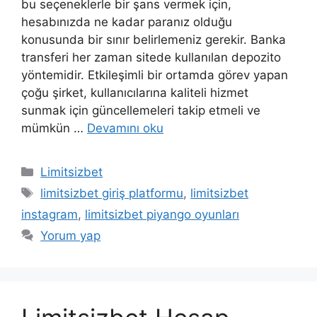
bu seçeneklerle bir şans vermek için,
hesabınızda ne kadar paranız olduğu
konusunda bir sınır belirlemeniz gerekir. Banka
transferi her zaman sitede kullanılan depozito
yöntemidir. Etkileşimli bir ortamda görev yapan
çoğu şirket, kullanıcılarına kaliteli hizmet
sunmak için güncellemeleri takip etmeli ve
mümkün …
Devamını oku
Kategoriler
Limitsizbet
Etiketler
limitsizbet giriş platformu
,
limitsizbet
instagram
,
limitsizbet piyango oyunları
Yorum yap