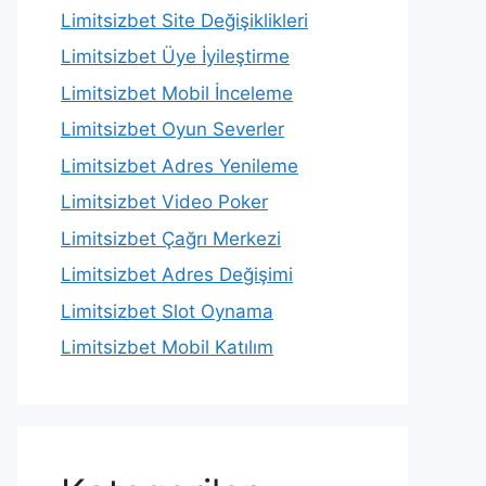
Limitsizbet Site Değişiklikleri
Limitsizbet Üye İyileştirme
Limitsizbet Mobil İnceleme
Limitsizbet Oyun Severler
Limitsizbet Adres Yenileme
Limitsizbet Video Poker
Limitsizbet Çağrı Merkezi
Limitsizbet Adres Değişimi
Limitsizbet Slot Oynama
Limitsizbet Mobil Katılım