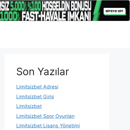
Son Yazılar
Limitsizbet Adresi
Limitsizbet Giriş
Limitsizbet
Limitsizbet Spor Oyunları
Limitsizbet Lisans Yönetimi