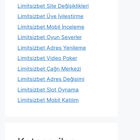
Limitsizbet Site Değişiklikleri
Limitsizbet Üye İyileştirme
Limitsizbet Mobil İnceleme
Limitsizbet Oyun Severler
Limitsizbet Adres Yenileme
Limitsizbet Video Poker
Limitsizbet Çağrı Merkezi
Limitsizbet Adres Değişimi
Limitsizbet Slot Oynama
Limitsizbet Mobil Katılım