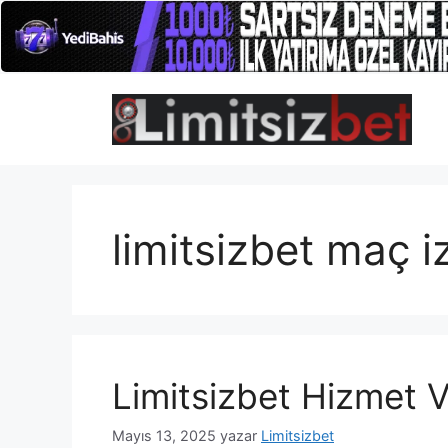
İçeriğe
atla
limitsizbet maç 
Limitsizbet Hizmet 
Mayıs 13, 2025
yazar
Limitsizbet