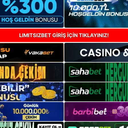
LIMITSIZBET GİRİŞ İÇİN TIKLAYINIZ!