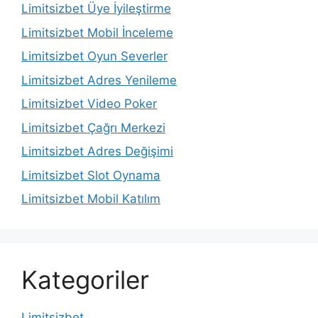
Limitsizbet Üye İyileştirme
Limitsizbet Mobil İnceleme
Limitsizbet Oyun Severler
Limitsizbet Adres Yenileme
Limitsizbet Video Poker
Limitsizbet Çağrı Merkezi
Limitsizbet Adres Değişimi
Limitsizbet Slot Oynama
Limitsizbet Mobil Katılım
Kategoriler
Limitsizbet