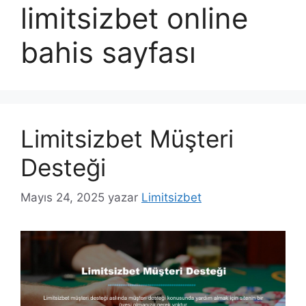
limitsizbet online
bahis sayfası
Limitsizbet Müşteri
Desteği
Mayıs 24, 2025
yazar
Limitsizbet