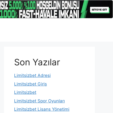
Son Yazılar
Limitsizbet Adresi
Limitsizbet Giriş
Limitsizbet
Limitsizbet Spor Oyunları
Limitsizbet Lisans Yönetimi