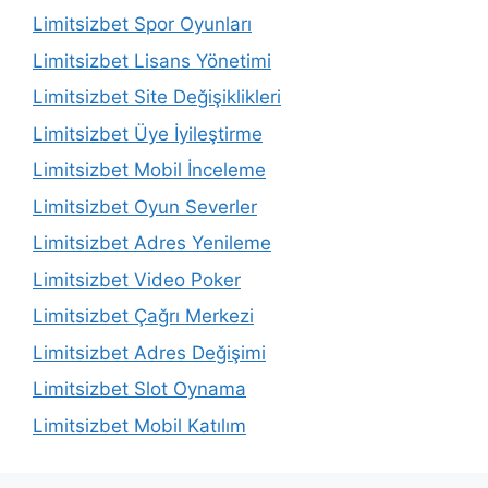
Limitsizbet Spor Oyunları
Limitsizbet Lisans Yönetimi
Limitsizbet Site Değişiklikleri
Limitsizbet Üye İyileştirme
Limitsizbet Mobil İnceleme
Limitsizbet Oyun Severler
Limitsizbet Adres Yenileme
Limitsizbet Video Poker
Limitsizbet Çağrı Merkezi
Limitsizbet Adres Değişimi
Limitsizbet Slot Oynama
Limitsizbet Mobil Katılım