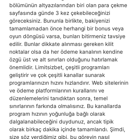
bölümünün altyazılarından biri olan para çekme
sayfasında günde 3 kez çekebileceğinizi
göreceksiniz. Bununla birlikte, bakiyenizi
tamamlamadan önce herhangi bir bonus veya
oyun döngüsü varsa, bunları bitirmeniz tavsiye
edilir. Bunlar dikkate alınması gereken kilit
noktalar olsa da her ödeme kanalının kendine
özgü üst ve alt sınırları olduğunu hatırlamak
önemlidir. Limitsizbet, çeşitli programları
geliştirir ve çok çeşitli kanallar sunarak
programlarınızın hızını hızlandırır. Web sitelerinin
ve ödeme platformlarının kurallarını ve
düzenlemelerini tanıdıktan sonra, temel
sınırlarının farkında olmalısınız. Bu kanallarda
program hızının yoğunluğa bağlı olarak
dalgalanabileceğini duydunuz, ancak tipik
olarak birkaç dakika içinde tamamlandı. Şimdi,
size söz verdiğimiz gibi, bu görevin nasıl