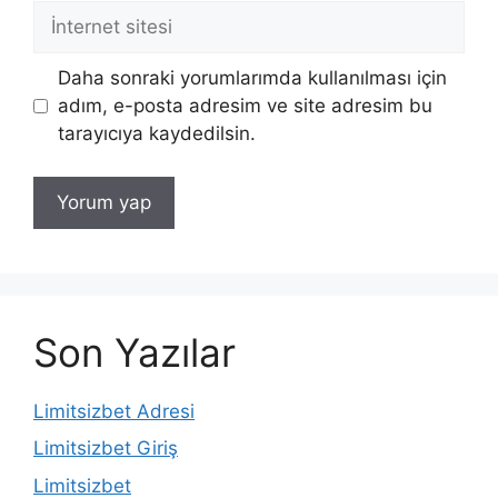
İnternet
sitesi
Daha sonraki yorumlarımda kullanılması için
adım, e-posta adresim ve site adresim bu
tarayıcıya kaydedilsin.
Son Yazılar
Limitsizbet Adresi
Limitsizbet Giriş
Limitsizbet