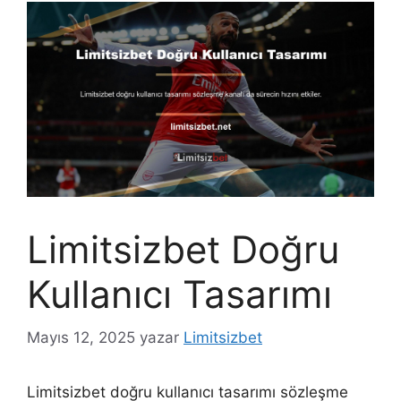
Limitsizbet Doğru
Kullanıcı Tasarımı
Mayıs 12, 2025
yazar
Limitsizbet
Limitsizbet doğru kullanıcı tasarımı sözleşme