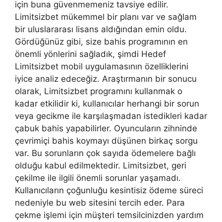
için buna güvenmemeniz tavsiye edilir.
Limitsizbet mükemmel bir planı var ve sağlam
bir uluslararası lisans aldığından emin oldu.
Gördüğünüz gibi, size bahis programının en
önemli yönlerini sağladık, şimdi Hedef
Limitsizbet mobil uygulamasının özelliklerini
iyice analiz edeceğiz. Araştırmanın bir sonucu
olarak, Limitsizbet programını kullanmak o
kadar etkilidir ki, kullanıcılar herhangi bir sorun
veya gecikme ile karşılaşmadan istedikleri kadar
çabuk bahis yapabilirler. Oyuncuların zihninde
çevrimiçi bahis koymayı düşünen birkaç sorgu
var. Bu sorunların çok sayıda ödemelere bağlı
olduğu kabul edilmektedir. Limitsizbet, geri
çekilme ile ilgili önemli sorunlar yaşamadı.
Kullanıcıların çoğunluğu kesintisiz ödeme süreci
nedeniyle bu web sitesini tercih eder. Para
çekme işlemi için müşteri temsilcinizden yardım