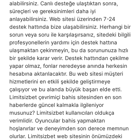
alabilirsiniz. Canlı desteğe ulaştıktan sonra,
süreçleri ve gereksinimleri daha iyi
anlayabilirsiniz. Web sitesi üzerinden 7-24
destek hattında bize ulaşabilirsiniz. Herhangi bir
sorun veya soru ile karşılaşırsanız, sitedeki bilgili
profesyonellerin yardımı için destek hattına
ulaşmaktan çekinmeyin, bu da sorununuza hızlı
bir şekilde karar verir. Destek hattından çekilme
yapar olmaz, fonlar neredeyse anında herkesin
hesabına aktarılacaktır. Bu web sitesi müşteri
hizmetlerini en etkili şekilde geliştirmeye
çalışıyor ve bu alanda büyük başarı elde etti.
Limitsizbet çevrimiçi bahis sitesinden en son
haberlerde güncel kalmakla ilgileniyor
musunuz? Limitsizbet kullanıcıları oldukça
verimlidir. Oyuncular bahis yapmaktan
hoşlanırlar ve deneyimden son derece memnun
olurlar. Limitsizbet web sitesinin önümüzdeki