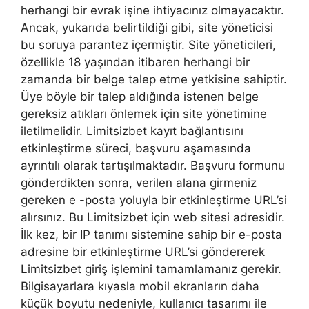
herhangi bir evrak işine ihtiyacınız olmayacaktır.
Ancak, yukarıda belirtildiği gibi, site yöneticisi
bu soruya parantez içermiştir. Site yöneticileri,
özellikle 18 yaşından itibaren herhangi bir
zamanda bir belge talep etme yetkisine sahiptir.
Üye böyle bir talep aldığında istenen belge
gereksiz atıkları önlemek için site yönetimine
iletilmelidir. Limitsizbet kayıt bağlantısını
etkinleştirme süreci, başvuru aşamasında
ayrıntılı olarak tartışılmaktadır. Başvuru formunu
gönderdikten sonra, verilen alana girmeniz
gereken e -posta yoluyla bir etkinleştirme URL’si
alırsınız. Bu Limitsizbet için web sitesi adresidir.
İlk kez, bir IP tanımı sistemine sahip bir e-posta
adresine bir etkinleştirme URL’si göndererek
Limitsizbet giriş işlemini tamamlamanız gerekir.
Bilgisayarlara kıyasla mobil ekranların daha
küçük boyutu nedeniyle, kullanıcı tasarımı ile