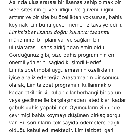
Aslında uluslararası bir lisansa sahip olmak bir
web sitesinin güvenilirliğini ve güvenilirliğini
arttırır ve bir site bu özellikten yoksunsa, bahis
koymak için buna güvenmemeniz tavsiye edilir.
Limitsizbet lisansı doğru kullanıcı tasarımı
mükemmel bir planı var ve sağlam bir
uluslararası lisans aldığından emin oldu.
Gördüğünüz gibi, size bahis programının en
önemli yönlerini sağladık, şimdi Hedef
Limitsizbet mobil uygulamasının özelliklerini
iyice analiz edeceğiz. Araştırmanın bir sonucu
olarak, Limitsizbet programını kullanmak o
kadar etkilidir ki, kullanıcılar herhangi bir sorun
veya gecikme ile karşılaşmadan istedikleri kadar
çabuk bahis yapabilirler. Oyuncuların zihninde
çevrimiçi bahis koymayı düşünen birkaç sorgu
var. Bu sorunların çok sayıda ödemelere bağlı
olduğu kabul edilmektedir. Limitsizbet, geri