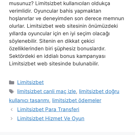
musunuz? Limitsizbet kullanıcıları oldukça
verimlidir. Oyuncular bahis yapmaktan
hoşlanırlar ve deneyimden son derece memnun
olurlar. Limitsizbet web sitesinin önümüzdeki
yıllarda oyuncular için en iyi seçim olacağı
söylenebilir. Sitenin en dikkat çekici
özelliklerinden biri şüphesiz bonuslardır.
Sektördeki en iddialı bonus kampanyası
Limitsizbet web sitesinde bulunabilir.
Kategoriler
Limitsizbet
Etiketler
limitsizbet canli maç izle
,
limitsizbet doğru
kullanıcı tasarımı
,
limitsizbet ödemeler
Limitsizbet Para Transferi
Limitsizbet Hizmet Ve Oyun