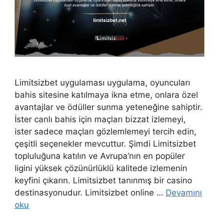
Limitsizbet uygulaması uygulama, oyuncuları
bahis sitesine katılmaya ikna etme, onlara özel
avantajlar ve ödüller sunma yeteneğine sahiptir.
İster canlı bahis için maçları bizzat izlemeyi,
ister sadece maçları gözlemlemeyi tercih edin,
çeşitli seçenekler mevcuttur. Şimdi Limitsizbet
topluluğuna katılın ve Avrupa’nın en popüler
ligini yüksek çözünürlüklü kalitede izlemenin
keyfini çıkarın. Limitsizbet tanınmış bir casino
destinasyonudur. Limitsizbet online …
Devamını
oku