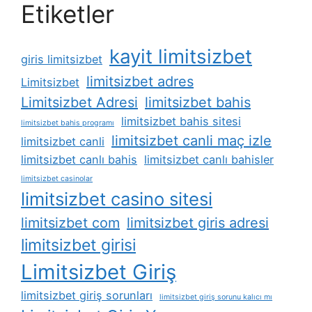
Etiketler
kayit limitsizbet
giris limitsizbet
limitsizbet adres
Limitsizbet
Limitsizbet Adresi
limitsizbet bahis
limitsizbet bahis sitesi
limitsizbet bahis programı
limitsizbet canli maç izle
limitsizbet canli
limitsizbet canlı bahis
limitsizbet canlı bahisler
limitsizbet casinolar
limitsizbet casino sitesi
limitsizbet com
limitsizbet giris adresi
limitsizbet girisi
Limitsizbet Giriş
limitsizbet giriş sorunları
limitsizbet giriş sorunu kalıcı mı