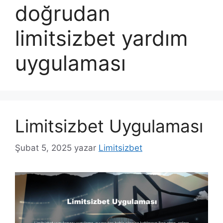
doğrudan
limitsizbet yardım
uygulaması
Limitsizbet Uygulaması
Şubat 5, 2025
yazar
Limitsizbet