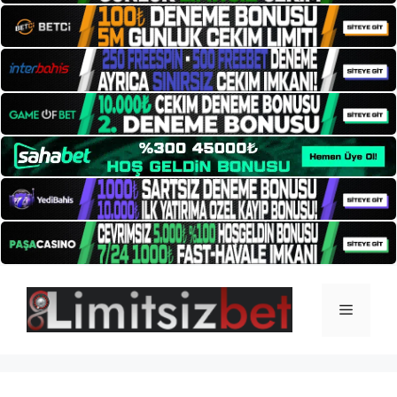
İçeriğe
atla
Menü