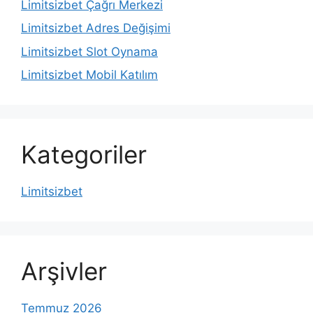
Limitsizbet Çağrı Merkezi
Limitsizbet Adres Değişimi
Limitsizbet Slot Oynama
Limitsizbet Mobil Katılım
Kategoriler
Limitsizbet
Arşivler
Temmuz 2026