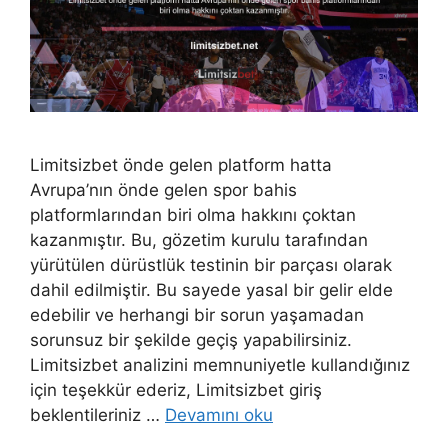
Limitsizbet önde gelen platform hatta
Avrupa’nın önde gelen spor bahis
platformlarından biri olma hakkını çoktan
kazanmıştır. Bu, gözetim kurulu tarafından
yürütülen dürüstlük testinin bir parçası olarak
dahil edilmiştir. Bu sayede yasal bir gelir elde
edebilir ve herhangi bir sorun yaşamadan
sorunsuz bir şekilde geçiş yapabilirsiniz.
Limitsizbet analizini memnuniyetle kullandığınız
için teşekkür ederiz, Limitsizbet giriş
beklentileriniz …
Devamını oku