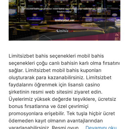
Limitsizbet bahis seçenekleri mobil bahis
seçenekleri çoğu canlı bahisin karlı olma fırsatını
sağlar. Limitsizbet mobil bahis kuponları
oluşturarak para kazanabilirsiniz. Limitsizbet
faydalarını öğrenmek için lisanslı casino
şirketinin resmi web sitesini ziyaret edin.
Üyelerimiz yüksek değerde teşviklere, ücretsiz
bonus fırsatlarına ve özel çevrimiçi
promosyonlara erişebilir. Tek tuşla hiçbir ücret
ödemeden kayıt olmanın avantajlarından
yararlanabilirsiniz. Resmi oyun …
Devamını oku