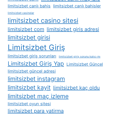
limitsizbet canlı bahis
limitsizbet canlı bahisler
limitsizbet casinolar
limitsizbet casino sitesi
limitsizbet com
limitsizbet giris adresi
limitsizbet girisi
Limitsizbet Giriş
limitsizbet giriş sorunları
limitsizbet giriş sorunu kalıcı mı
Limitsizbet Giriş Yap
Limitsizbet Güncel
limitsizbet güncel adresi
limitsizbet instagram
limitsizbet kayit
limitsizbet kaç oldu
limitsizbet maç izleme
limitsizbet oyun sitesi
limitsizbet para yatirma