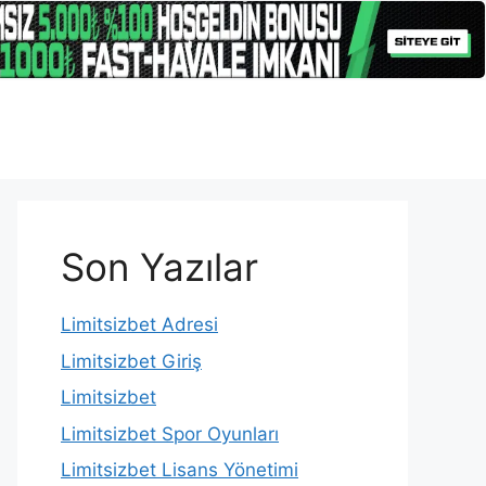
Son Yazılar
Limitsizbet Adresi
Limitsizbet Giriş
Limitsizbet
Limitsizbet Spor Oyunları
Limitsizbet Lisans Yönetimi