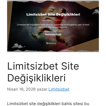
Limitsizbet Site
Değişiklikleri
Nisan 16, 2026
yazar
Limitsizbet
Limitsizbet site değişiklikleri bahis sitesi bu