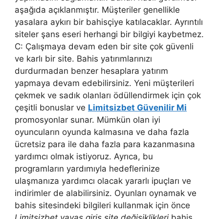
aşağıda açıklanmıştır. Müşteriler genellikle
yasalara aykırı bir bahisçiye katılacaklar. Ayrıntılı
siteler şans eseri herhangi bir bilgiyi kaybetmez.
C: Çalışmaya devam eden bir site çok güvenli
ve karlı bir site. Bahis yatırımlarınızı
durdurmadan benzer hesaplara yatırım
yapmaya devam edebilirsiniz. Yeni müşterileri
çekmek ve sadık olanları ödüllendirmek için çok
çeşitli bonuslar ve
Limitsizbet Güvenilir Mi
promosyonlar sunar. Mümkün olan iyi
oyuncuların oyunda kalmasına ve daha fazla
ücretsiz para ile daha fazla para kazanmasına
yardımcı olmak istiyoruz. Ayrıca, bu
programların yardımıyla hedeflerinize
ulaşmanıza yardımcı olacak yararlı ipuçları ve
indirimler de alabilirsiniz. Oyunları oynamak ve
bahis sitesindeki bilgileri kullanmak için önce
Limitsizbet yavaş giriş site değişiklikleri
bahis