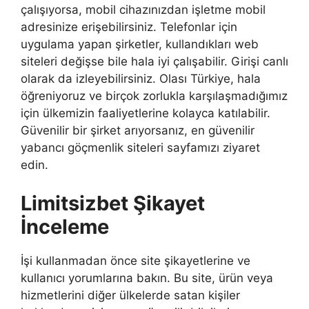
çalışıyorsa, mobil cihazınızdan işletme mobil
adresinize erişebilirsiniz. Telefonlar için
uygulama yapan şirketler, kullandıkları web
siteleri değişse bile hala iyi çalışabilir. Girişi canlı
olarak da izleyebilirsiniz. Olası Türkiye, hala
öğreniyoruz ve birçok zorlukla karşılaşmadığımız
için ülkemizin faaliyetlerine kolayca katılabilir.
Güvenilir bir şirket arıyorsanız, en güvenilir
yabancı göçmenlik siteleri sayfamızı ziyaret
edin.
Limitsizbet Şikayet
İnceleme
İşi kullanmadan önce site şikayetlerine ve
kullanıcı yorumlarına bakın. Bu site, ürün veya
hizmetlerini diğer ülkelerde satan kişiler