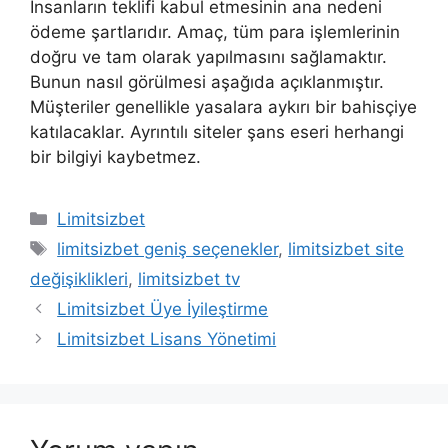
İnsanların teklifi kabul etmesinin ana nedeni
ödeme şartlarıdır. Amaç, tüm para işlemlerinin
doğru ve tam olarak yapılmasını sağlamaktır.
Bunun nasıl görülmesi aşağıda açıklanmıştır.
Müşteriler genellikle yasalara aykırı bir bahisçiye
katılacaklar. Ayrıntılı siteler şans eseri herhangi
bir bilgiyi kaybetmez.
Kategoriler
Limitsizbet
Etiketler
limitsizbet geniş seçenekler
,
limitsizbet site
değişiklikleri
,
limitsizbet tv
Limitsizbet Üye İyileştirme
Limitsizbet Lisans Yönetimi