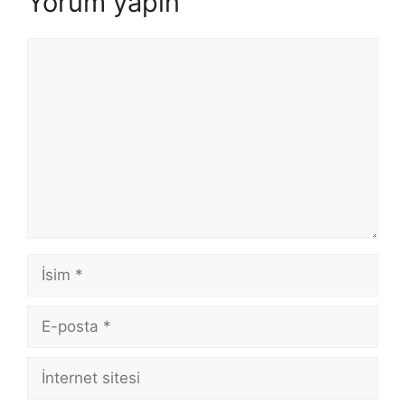
Yorum yapın
Yorum
İsim
E-
posta
İnternet
sitesi