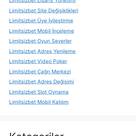
Limitsizbet Lisans Yönetimi
Limitsizbet Site Değişiklikleri
Limitsizbet Üye İyileştirme
Limitsizbet Mobil İnceleme
Limitsizbet Oyun Severler
Limitsizbet Adres Yenileme
Limitsizbet Video Poker
Limitsizbet Çağrı Merkezi
Limitsizbet Adres Değişimi
Limitsizbet Slot Oynama
Limitsizbet Mobil Katılım