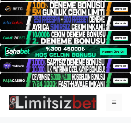
İçeriğe
atla
Menü