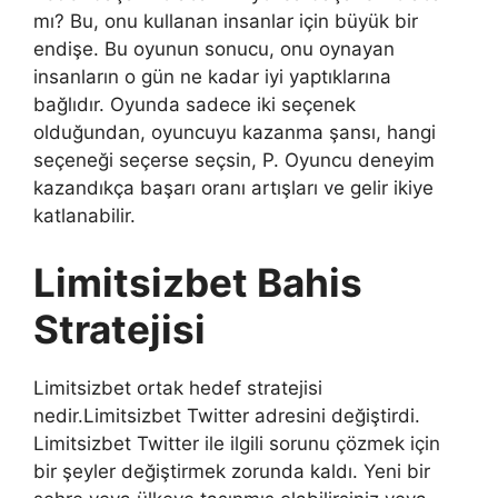
mı? Bu, onu kullanan insanlar için büyük bir
endişe. Bu oyunun sonucu, onu oynayan
insanların o gün ne kadar iyi yaptıklarına
bağlıdır. Oyunda sadece iki seçenek
olduğundan, oyuncuyu kazanma şansı, hangi
seçeneği seçerse seçsin, P. Oyuncu deneyim
kazandıkça başarı oranı artışları ve gelir ikiye
katlanabilir.
Limitsizbet Bahis
Stratejisi
Limitsizbet ortak hedef stratejisi
nedir.Limitsizbet Twitter adresini değiştirdi.
Limitsizbet Twitter ile ilgili sorunu çözmek için
bir şeyler değiştirmek zorunda kaldı. Yeni bir