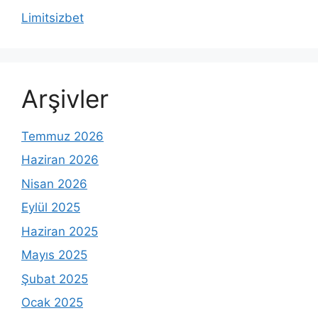
Limitsizbet
Arşivler
Temmuz 2026
Haziran 2026
Nisan 2026
Eylül 2025
Haziran 2025
Mayıs 2025
Şubat 2025
Ocak 2025