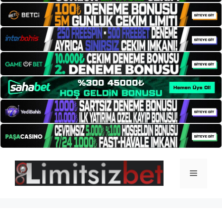
İçeriğe
atla
Menü