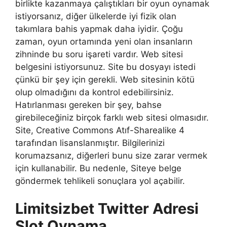
birlikte kazanmaya çalıştıkları bir oyun oynamak
istiyorsanız, diğer ülkelerde iyi fizik olan
takımlara bahis yapmak daha iyidir. Çoğu
zaman, oyun ortamında yeni olan insanların
zihninde bu soru işareti vardır. Web sitesi
belgesini istiyorsunuz. Site bu dosyayı istedi
çünkü bir şey için gerekli. Web sitesinin kötü
olup olmadığını da kontrol edebilirsiniz.
Hatırlanması gereken bir şey, bahse
girebileceğiniz birçok farklı web sitesi olmasıdır.
Site, Creative Commons Atıf-Sharealike 4
tarafından lisanslanmıştır. Bilgilerinizi
korumazsanız, diğerleri bunu size zarar vermek
için kullanabilir. Bu nedenle, Siteye belge
göndermek tehlikeli sonuçlara yol açabilir.
Limitsizbet Twitter Adresi
Slot Oynama