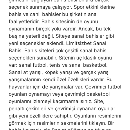
seçenek sunmaya çalışıyor. Spor etkinliklerine
bahis ve canlı bahisler bu şirketin ana
faaliyetleridir. Bahis sitesinin de oyunu
oynamanın birçok yolu vardır. Ancak, bu tek
başına yeterli değil. Siteye sanal bahisler gibi
yeni seçenekler eklendi. Limitsizbet Sanal
Bahis. Bahis siteleri çok çeşitli sanal bahis
seçenekleri sunabilir. Sitenin üç klasik oyunu
var: sanal futbol, tenis ve sanal basketbol.
Sanal at yarışı, köpek yarışı ve gerçek yarış
yarışmalarının kendi özel özellikleri vardır. Bu
hayvanlar için de yarışmalar var. Çevrimiçi futbol
oyunları oynamayı veya çevrimiçi basketbol
oyunlarını izlemeyi kaçırmamalısınız. Site,
penaltı çekimleri ve çevrimiçi oynanan oyunlar
gibi yeni özelliklere sahiptir. Oyunların resimlerini
görmek için resimlerin sekmelerini tıklayın. Bir