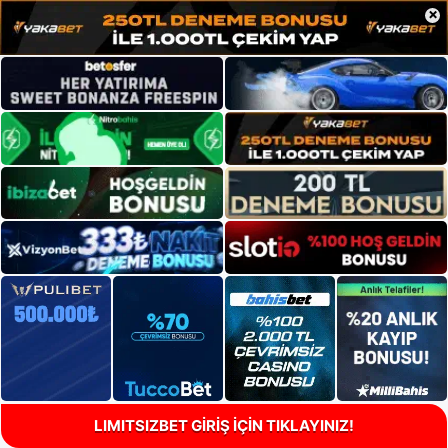
×
LIMITSIZBET GİRİŞ İÇİN TIKLAYINIZ!