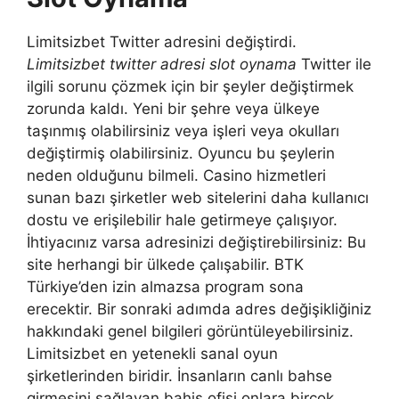
Limitsizbet Twitter adresini değiştirdi.
Limitsizbet twitter adresi slot oynama
Twitter ile
ilgili sorunu çözmek için bir şeyler değiştirmek
zorunda kaldı. Yeni bir şehre veya ülkeye
taşınmış olabilirsiniz veya işleri veya okulları
değiştirmiş olabilirsiniz. Oyuncu bu şeylerin
neden olduğunu bilmeli. Casino hizmetleri
sunan bazı şirketler web sitelerini daha kullanıcı
dostu ve erişilebilir hale getirmeye çalışıyor.
İhtiyacınız varsa adresinizi değiştirebilirsiniz: Bu
site herhangi bir ülkede çalışabilir. BTK
Türkiye’den izin almazsa program sona
erecektir. Bir sonraki adımda adres değişikliğiniz
hakkındaki genel bilgileri görüntüleyebilirsiniz.
Limitsizbet en yetenekli sanal oyun
şirketlerinden biridir. İnsanların canlı bahse
girmesini sağlayan bahis ofisi onlara birçok