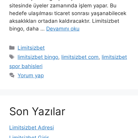
sitesinde üyeler zamanında işlem yapar. Bu
hedefe ulaşılması ticaret sonrası yaşanabilecek
aksaklıkları ortadan kaldıracaktır. Limitsizbet
bingo, daha …
Devamını oku
Kategoriler
Limitsizbet
Etiketler
limitsizbet bingo
,
limitsizbet com
,
limitsizbet
spor bahisleri
Yorum yap
Son Yazılar
Limitsizbet Adresi
Limitsizbet Giriş