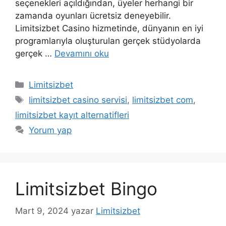
seçenekleri açıldığından, üyeler herhangi bir
zamanda oyunları ücretsiz deneyebilir.
Limitsizbet Casino hizmetinde, dünyanın en iyi
programlarıyla oluşturulan gerçek stüdyolarda
gerçek …
Devamını oku
Kategoriler
Limitsizbet
Etiketler
limitsizbet casino servisi
,
limitsizbet com
,
limitsizbet kayıt alternatifleri
Yorum yap
Limitsizbet Bingo
Mart 9, 2024
yazar
Limitsizbet