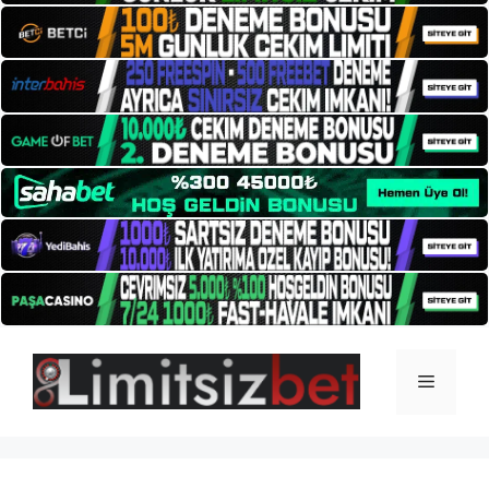
İçeriğe
atla
Menü