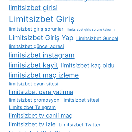
limitsizbet girisi
Limitsizbet Giriş
limitsizbet giriş sorunları
limitsizbet giriş sorunu kalıcı mı
Limitsizbet Giriş Yap
Limitsizbet Güncel
limitsizbet güncel adresi
limitsizbet instagram
limitsizbet kayit
limitsizbet kaç oldu
limitsizbet maç izleme
limitsizbet oyun sitesi
limitsizbet para yatirma
limitsizbet promosyon
limitsizbet sitesi
Limitsizbet Telegram
limitsizbet tv canli maç
limitsizbet tv izle
Limitsizbet Twitter