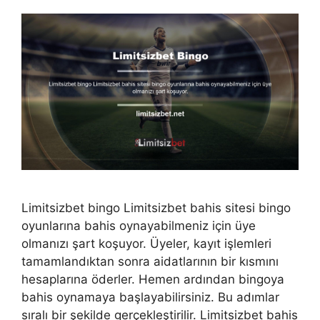
Limitsizbet bingo Limitsizbet bahis sitesi bingo
oyunlarına bahis oynayabilmeniz için üye
olmanızı şart koşuyor. Üyeler, kayıt işlemleri
tamamlandıktan sonra aidatlarının bir kısmını
hesaplarına öderler. Hemen ardından bingoya
bahis oynamaya başlayabilirsiniz. Bu adımlar
sıralı bir şekilde gerçekleştirilir. Limitsizbet bahis