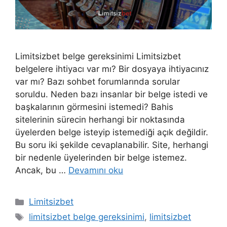
Limitsizbet belge gereksinimi Limitsizbet
belgelere ihtiyacı var mı? Bir dosyaya ihtiyacınız
var mı? Bazı sohbet forumlarında sorular
soruldu. Neden bazı insanlar bir belge istedi ve
başkalarının görmesini istemedi? Bahis
sitelerinin sürecin herhangi bir noktasında
üyelerden belge isteyip istemediği açık değildir.
Bu soru iki şekilde cevaplanabilir. Site, herhangi
bir nedenle üyelerinden bir belge istemez.
Ancak, bu …
Devamını oku
Kategoriler
Limitsizbet
Etiketler
limitsizbet belge gereksinimi
,
limitsizbet