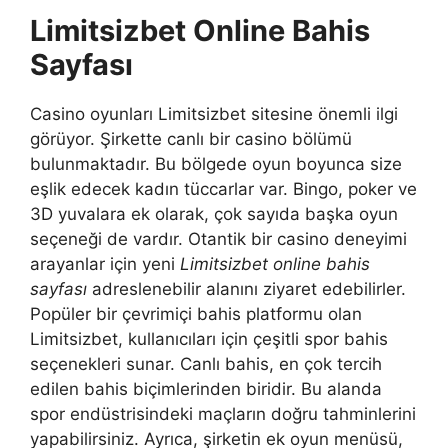
Limitsizbet Online Bahis
Sayfası
Casino oyunları Limitsizbet sitesine önemli ilgi
görüyor. Şirkette canlı bir casino bölümü
bulunmaktadır. Bu bölgede oyun boyunca size
eşlik edecek kadın tüccarlar var. Bingo, poker ve
3D yuvalara ek olarak, çok sayıda başka oyun
seçeneği de vardır. Otantik bir casino deneyimi
arayanlar için yeni
Limitsizbet online bahis
sayfası
adreslenebilir alanını ziyaret edebilirler.
Popüler bir çevrimiçi bahis platformu olan
Limitsizbet, kullanıcıları için çeşitli spor bahis
seçenekleri sunar. Canlı bahis, en çok tercih
edilen bahis biçimlerinden biridir. Bu alanda
spor endüstrisindeki maçların doğru tahminlerini
yapabilirsiniz. Ayrıca, şirketin ek oyun menüsü,