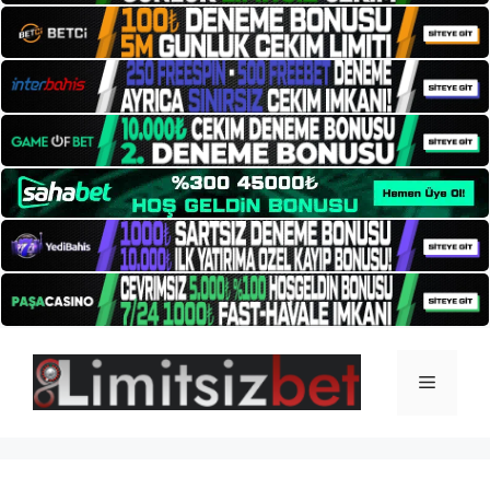
İçeriğe
atla
Menü