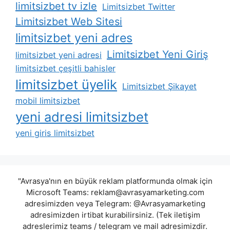
limitsizbet tv izle
Limitsizbet Twitter
Limitsizbet Web Sitesi
limitsizbet yeni adres
Limitsizbet Yeni Giriş
limitsizbet yeni adresi
limitsizbet çeşitli bahisler
limitsizbet üyelik
Limitsizbet Şikayet
mobil limitsizbet
yeni adresi limitsizbet
yeni giris limitsizbet
"Avrasya'nın en büyük reklam platformunda olmak için
Microsoft Teams:
reklam@avrasyamarketing.com
adresimizden veya Telegram: @Avrasyamarketing
adresimizden irtibat kurabilirsiniz. (Tek iletişim
adreslerimiz teams / telegram ve mail adresimizdir.