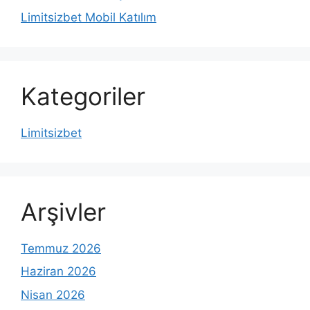
Limitsizbet Mobil Katılım
Kategoriler
Limitsizbet
Arşivler
Temmuz 2026
Haziran 2026
Nisan 2026