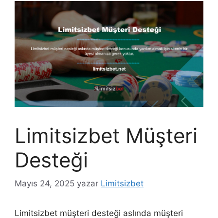
Limitsizbet Müşteri
Desteği
Mayıs 24, 2025
yazar
Limitsizbet
Limitsizbet müşteri desteği aslında müşteri