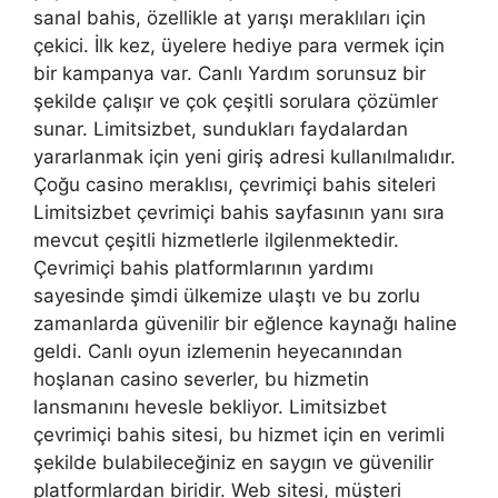
sanal bahis, özellikle at yarışı meraklıları için
çekici. İlk kez, üyelere hediye para vermek için
bir kampanya var. Canlı Yardım sorunsuz bir
şekilde çalışır ve çok çeşitli sorulara çözümler
sunar. Limitsizbet, sundukları faydalardan
yararlanmak için yeni giriş adresi kullanılmalıdır.
Çoğu casino meraklısı, çevrimiçi bahis siteleri
Limitsizbet çevrimiçi bahis sayfasının yanı sıra
mevcut çeşitli hizmetlerle ilgilenmektedir.
Çevrimiçi bahis platformlarının yardımı
sayesinde şimdi ülkemize ulaştı ve bu zorlu
zamanlarda güvenilir bir eğlence kaynağı haline
geldi. Canlı oyun izlemenin heyecanından
hoşlanan casino severler, bu hizmetin
lansmanını hevesle bekliyor. Limitsizbet
çevrimiçi bahis sitesi, bu hizmet için en verimli
şekilde bulabileceğiniz en saygın ve güvenilir
platformlardan biridir. Web sitesi, müşteri