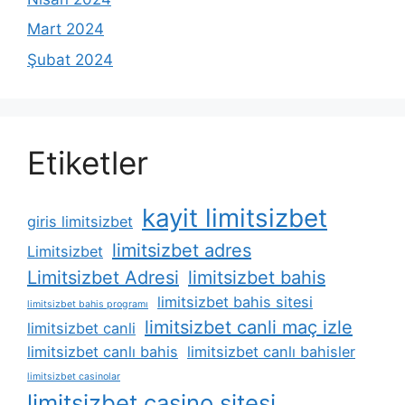
Mart 2024
Şubat 2024
Etiketler
kayit limitsizbet
giris limitsizbet
limitsizbet adres
Limitsizbet
Limitsizbet Adresi
limitsizbet bahis
limitsizbet bahis sitesi
limitsizbet bahis programı
limitsizbet canli maç izle
limitsizbet canli
limitsizbet canlı bahis
limitsizbet canlı bahisler
limitsizbet casinolar
limitsizbet casino sitesi