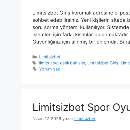
Limitsizbet Giriş korumalı adresine e-post
sohbet edebilirsiniz. Yeni kişilerin sitede 
soru sorma yöntemi kullanılıyor. Sistemde
işlemleri için farklı kısımlar bulunmaktadır
Güvenliğiniz için alınmış bir önlemdir. B
Kategoriler
Limitsizbet
Etiketler
limitsizbet canlı bahisler
,
Limitsizbet Giriş
,
Limi
Yorum yap
Limitsizbet Spor Oyu
Nisan 17, 2026
yazar
Limitsizbet