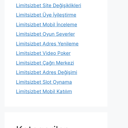
Limitsizbet Site Değişiklikleri
Limitsizbet Üye İyileştirme
Limitsizbet Mobil İnceleme
Limitsizbet Oyun Severler
Limitsizbet Adres Yenileme
Limitsizbet Video Poker
Limitsizbet Çağrı Merkezi
Limitsizbet Adres Değişimi
Limitsizbet Slot Oynama
Limitsizbet Mobil Katılım