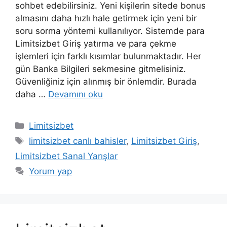
sohbet edebilirsiniz. Yeni kişilerin sitede bonus
almasını daha hızlı hale getirmek için yeni bir
soru sorma yöntemi kullanılıyor. Sistemde para
Limitsizbet Giriş yatırma ve para çekme
işlemleri için farklı kısımlar bulunmaktadır. Her
gün Banka Bilgileri sekmesine gitmelisiniz.
Güvenliğiniz için alınmış bir önlemdir. Burada
daha …
Devamını oku
Kategoriler
Limitsizbet
Etiketler
limitsizbet canlı bahisler
,
Limitsizbet Giriş
,
Limitsizbet Sanal Yarışlar
Yorum yap