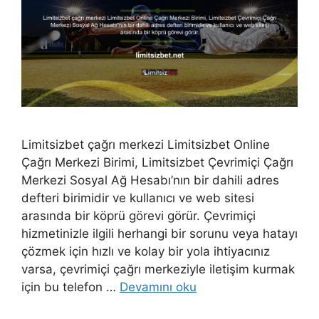
Limitsizbet çağrı merkezi Limitsizbet Online
Çağrı Merkezi Birimi, Limitsizbet Çevrimiçi Çağrı
Merkezi Sosyal Ağ Hesabı’nın bir dahili adres
defteri birimidir ve kullanıcı ve web sitesi
arasında bir köprü görevi görür. Çevrimiçi
hizmetinizle ilgili herhangi bir sorunu veya hatayı
çözmek için hızlı ve kolay bir yola ihtiyacınız
varsa, çevrimiçi çağrı merkeziyle iletişim kurmak
için bu telefon …
Devamını oku