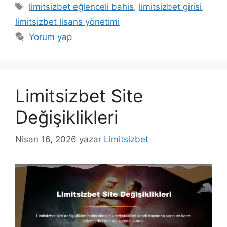
Etiketler
limitsizbet eğlenceli bahis
,
limitsizbet girisi
,
limitsizbet lisans yönetimi
Yorum yap
Limitsizbet Site
Değişiklikleri
Nisan 16, 2026
yazar
Limitsizbet