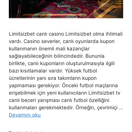
Limitsizbet canlı casino Limitsizbet olma ihtimali
vardı. Casino severler, canlı oyunlarda kupon
kullanmanın önemli mali kazançlar
sağlayabileceğinin bilincindedir. Bununla
birlikte, canlı kuponların oluşturulmasıyla ilgili
bazı kısıtlamalar vardır. Yüksek futbol
ücretlerinin yanı sıra takımların kupon
yapmaması gerekiyor. Önceki futbol maçlarına
erişebilmek için yeni kullanıcıların Limitsizbet tv
canlı beceri yarışması canlı futbol özelliğini
kullanmaları gerekmektedir. Örneğin, çevrimiçi …
Devamını oku