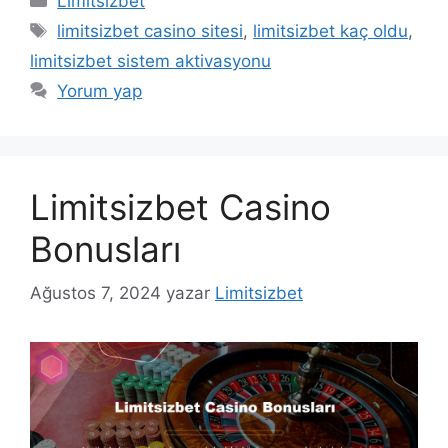
Limitsizbet
Etiketler
limitsizbet casino sitesi
,
limitsizbet kaç oldu
,
limitsizbet sistem aktivasyonu
Yorum yap
Limitsizbet Casino
Bonusları
Ağustos 7, 2024
yazar
Limitsizbet