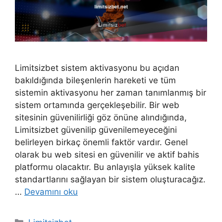
Limitsizbet sistem aktivasyonu bu açıdan
bakıldığında bileşenlerin hareketi ve tüm
sistemin aktivasyonu her zaman tanımlanmış bir
sistem ortamında gerçekleşebilir. Bir web
sitesinin güvenilirliği göz önüne alındığında,
Limitsizbet güvenilip güvenilemeyeceğini
belirleyen birkaç önemli faktör vardır. Genel
olarak bu web sitesi en güvenilir ve aktif bahis
platformu olacaktır. Bu anlayışla yüksek kalite
standartlarını sağlayan bir sistem oluşturacağız.
…
Devamını oku
Kategoriler