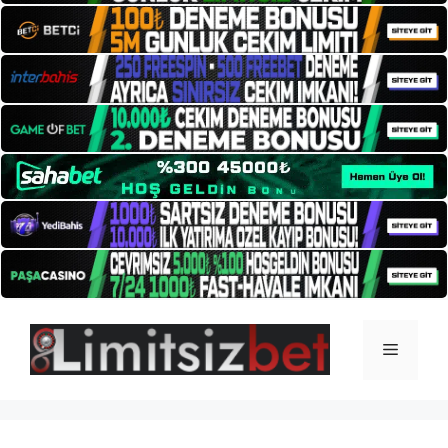
İçeriğe
atla
Menü