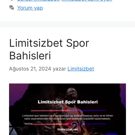
Yorum yap
Limitsizbet Spor
Bahisleri
Ağustos 21, 2024
yazar
Limitsizbet