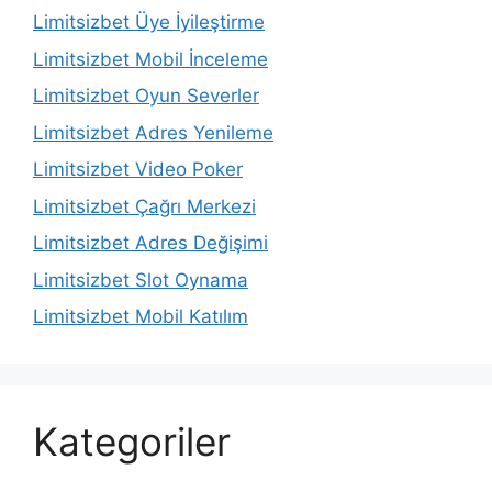
Limitsizbet Üye İyileştirme
Limitsizbet Mobil İnceleme
Limitsizbet Oyun Severler
Limitsizbet Adres Yenileme
Limitsizbet Video Poker
Limitsizbet Çağrı Merkezi
Limitsizbet Adres Değişimi
Limitsizbet Slot Oynama
Limitsizbet Mobil Katılım
Kategoriler