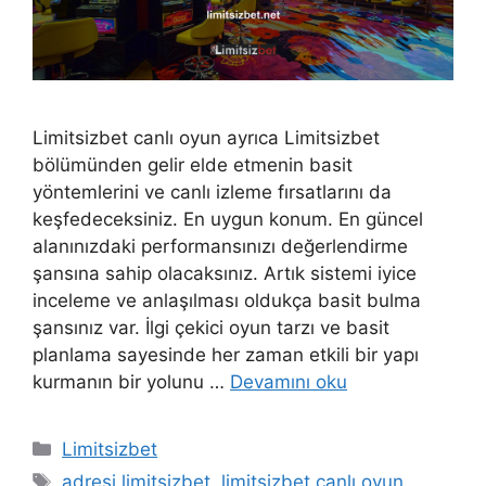
Limitsizbet canlı oyun ayrıca Limitsizbet
bölümünden gelir elde etmenin basit
yöntemlerini ve canlı izleme fırsatlarını da
keşfedeceksiniz. En uygun konum. En güncel
alanınızdaki performansınızı değerlendirme
şansına sahip olacaksınız. Artık sistemi iyice
inceleme ve anlaşılması oldukça basit bulma
şansınız var. İlgi çekici oyun tarzı ve basit
planlama sayesinde her zaman etkili bir yapı
kurmanın bir yolunu …
Devamını oku
Kategoriler
Limitsizbet
Etiketler
adresi limitsizbet
,
limitsizbet canlı oyun