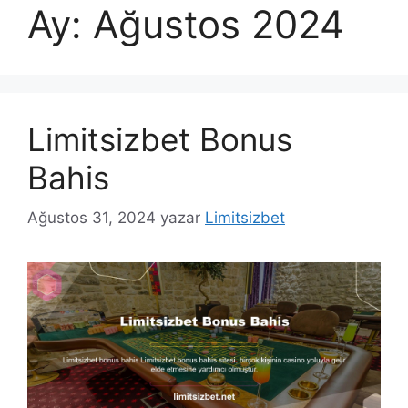
Ay:
Ağustos 2024
Limitsizbet Bonus
Bahis
Ağustos 31, 2024
yazar
Limitsizbet