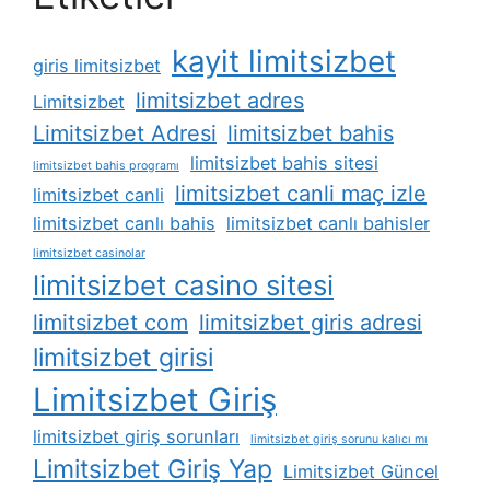
kayit limitsizbet
giris limitsizbet
limitsizbet adres
Limitsizbet
Limitsizbet Adresi
limitsizbet bahis
limitsizbet bahis sitesi
limitsizbet bahis programı
limitsizbet canli maç izle
limitsizbet canli
limitsizbet canlı bahis
limitsizbet canlı bahisler
limitsizbet casinolar
limitsizbet casino sitesi
limitsizbet com
limitsizbet giris adresi
limitsizbet girisi
Limitsizbet Giriş
limitsizbet giriş sorunları
limitsizbet giriş sorunu kalıcı mı
Limitsizbet Giriş Yap
Limitsizbet Güncel