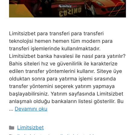
Limitsizbet para transferi para transferi
teknolojisi hemen hemen tüm modern para
transferi işlemlerinde kullanılmaktadır.
Limitsizbet banka havalesi ile nasıl para yatırılır?
Bahis siteleri hız ve güvenilirlik ile karakterize
edilen transfer yöntemlerini kullanır. Siteye üye
olduktan sonra para yatırma işlemi sırasında
transfer yöntemini seçerek yatırım yapmaya
başlayabilirsiniz. Yatırım sayfasında Limitsizbet
anlaşmalı olduğu bankaların listesi gösterilir. Bu
…
Devamını oku
Kategoriler
Limitsizbet