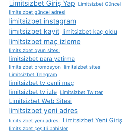
Limitsizbet Giriş Yap
Limitsizbet Güncel
limitsizbet güncel adresi
limitsizbet instagram
limitsizbet kayit
limitsizbet kaç oldu
limitsizbet maç izleme
limitsizbet oyun sitesi
limitsizbet para yatirma
limitsizbet promosyon
limitsizbet sitesi
Limitsizbet Telegram
limitsizbet tv canli maç
limitsizbet tv izle
Limitsizbet Twitter
Limitsizbet Web Sitesi
limitsizbet yeni adres
Limitsizbet Yeni Giriş
limitsizbet yeni adresi
limitsizbet çeşitli bahisler