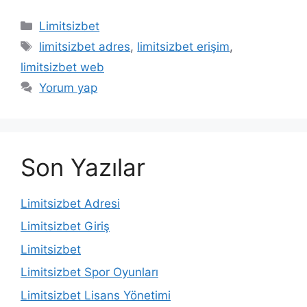
Kategoriler
Limitsizbet
Etiketler
limitsizbet adres
,
limitsizbet erişim
,
limitsizbet web
Yorum yap
Son Yazılar
Limitsizbet Adresi
Limitsizbet Giriş
Limitsizbet
Limitsizbet Spor Oyunları
Limitsizbet Lisans Yönetimi