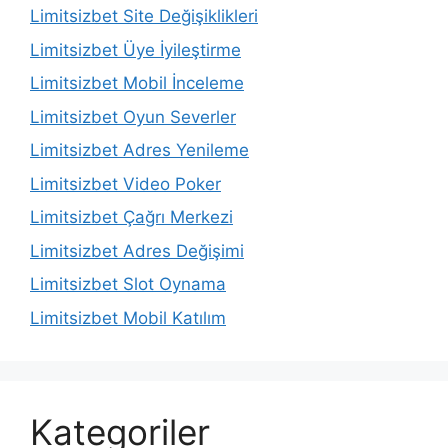
Limitsizbet Site Değişiklikleri
Limitsizbet Üye İyileştirme
Limitsizbet Mobil İnceleme
Limitsizbet Oyun Severler
Limitsizbet Adres Yenileme
Limitsizbet Video Poker
Limitsizbet Çağrı Merkezi
Limitsizbet Adres Değişimi
Limitsizbet Slot Oynama
Limitsizbet Mobil Katılım
Kategoriler