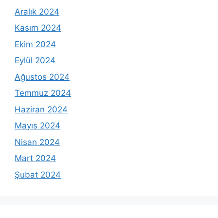
Aralık 2024
Kasım 2024
Ekim 2024
Eylül 2024
Ağustos 2024
Temmuz 2024
Haziran 2024
Mayıs 2024
Nisan 2024
Mart 2024
Şubat 2024