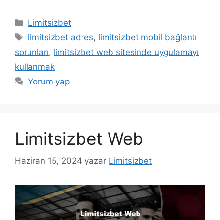
Kategoriler
Limitsizbet
Etiketler
limitsizbet adres
,
limitsizbet mobil bağlantı
sorunları
,
limitsizbet web sitesinde uygulamayı
kullanmak
Yorum yap
Limitsizbet Web
Haziran 15, 2024
yazar
Limitsizbet