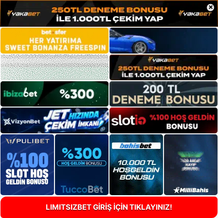
×
LIMITSIZBET GİRİŞ İÇİN TIKLAYINIZ!