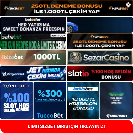
×
LIMITSIZBET GİRİŞ İÇİN TIKLAYINIZ!