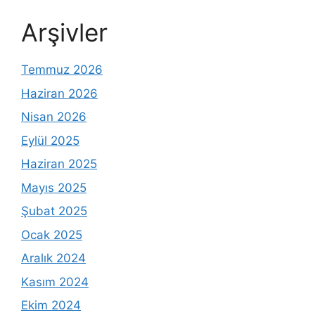
Arşivler
Temmuz 2026
Haziran 2026
Nisan 2026
Eylül 2025
Haziran 2025
Mayıs 2025
Şubat 2025
Ocak 2025
Aralık 2024
Kasım 2024
Ekim 2024