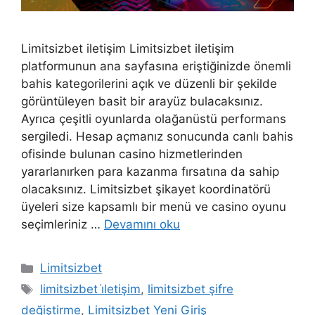
Limitsizbet iletişim Limitsizbet iletişim
platformunun ana sayfasına eriştiğinizde önemli
bahis kategorilerini açık ve düzenli bir şekilde
görüntüleyen basit bir arayüz bulacaksınız.
Ayrıca çeşitli oyunlarda olağanüstü performans
sergiledi. Hesap açmanız sonucunda canlı bahis
ofisinde bulunan casino hizmetlerinden
yararlanırken para kazanma fırsatına da sahip
olacaksınız. Limitsizbet şikayet koordinatörü
üyeleri size kapsamlı bir menü ve casino oyunu
seçimleriniz …
Devamını oku
Kategoriler
Limitsizbet
Etiketler
limitsizbet i̇letişim
,
limitsizbet şifre
değiştirme
,
Limitsizbet Yeni Giriş