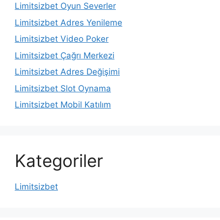
Limitsizbet Oyun Severler
Limitsizbet Adres Yenileme
Limitsizbet Video Poker
Limitsizbet Çağrı Merkezi
Limitsizbet Adres Değişimi
Limitsizbet Slot Oynama
Limitsizbet Mobil Katılım
Kategoriler
Limitsizbet