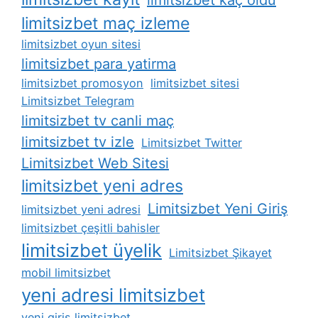
limitsizbet kaç oldu
limitsizbet maç izleme
limitsizbet oyun sitesi
limitsizbet para yatirma
limitsizbet promosyon
limitsizbet sitesi
Limitsizbet Telegram
limitsizbet tv canli maç
limitsizbet tv izle
Limitsizbet Twitter
Limitsizbet Web Sitesi
limitsizbet yeni adres
Limitsizbet Yeni Giriş
limitsizbet yeni adresi
limitsizbet çeşitli bahisler
limitsizbet üyelik
Limitsizbet Şikayet
mobil limitsizbet
yeni adresi limitsizbet
yeni giris limitsizbet