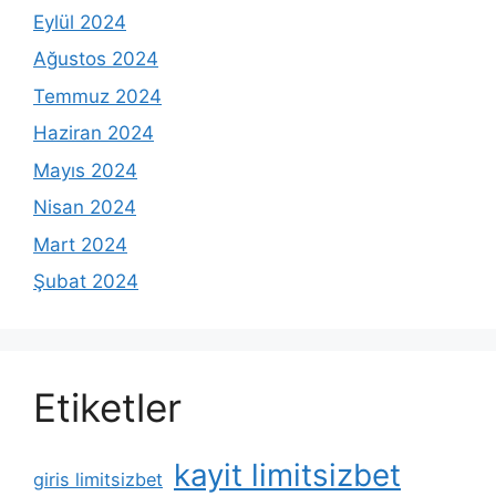
Eylül 2024
Ağustos 2024
Temmuz 2024
Haziran 2024
Mayıs 2024
Nisan 2024
Mart 2024
Şubat 2024
Etiketler
kayit limitsizbet
giris limitsizbet