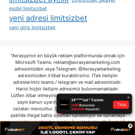
Limitsizbet Şikayet
mobil limitsizbet
yeni adresi limitsizbet
yeni giris limitsizbet
"Avrasya'nın en büyük reklam platformunda olmak için
Microsoft Teams:
reklam@avrasyamarketing.com
adresimizden veya Telegram: @Avrasyamarketing
adresimizden irtibat kurabilirsiniz. (Tek iletişim
adreslerimiz teams / telegram ve mail adresimizdir.
Harici hiçbir iletişim adresimiz bulunmamaktadır.
Lütfen itibar etmeyiniz.) Türkiye yasalarına göre 7258
sayılı kanun uyarınca yasa dışı bahis oynamanın
cezaları mevcuttur. Şu an bulunduğunuz site hiç bir
şekilde illegal bahis oyunları oynatmıyor ve oynamaya
aracı olmuyordur.
baynesine
|
caddebetuyelik
|
xslot
|
×
baybahis
|
saranbett
|
betimle
|
izzabahis
|
rilabet
"