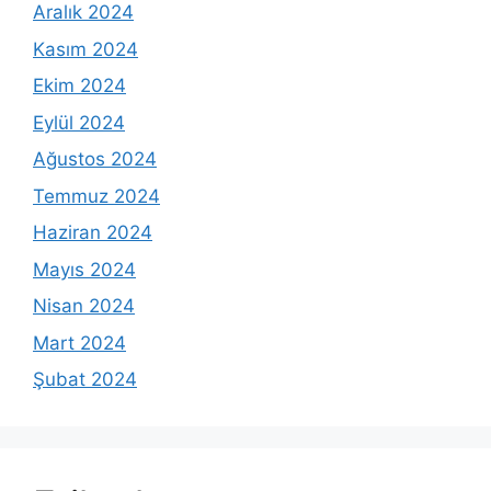
Aralık 2024
Kasım 2024
Ekim 2024
Eylül 2024
Ağustos 2024
Temmuz 2024
Haziran 2024
Mayıs 2024
Nisan 2024
Mart 2024
Şubat 2024