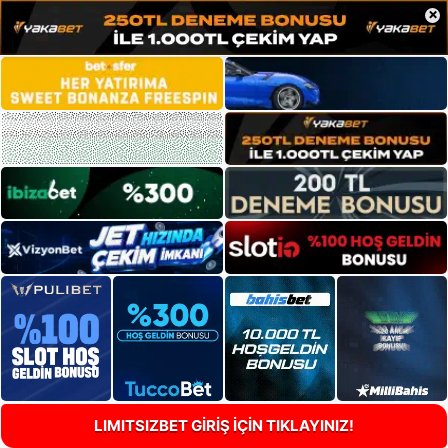
×
LIMITSIZBET GİRİŞ İÇİN TIKLAYINIZ!