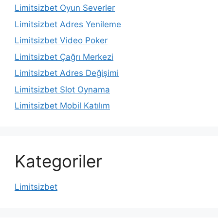
Limitsizbet Oyun Severler
Limitsizbet Adres Yenileme
Limitsizbet Video Poker
Limitsizbet Çağrı Merkezi
Limitsizbet Adres Değişimi
Limitsizbet Slot Oynama
Limitsizbet Mobil Katılım
Kategoriler
Limitsizbet