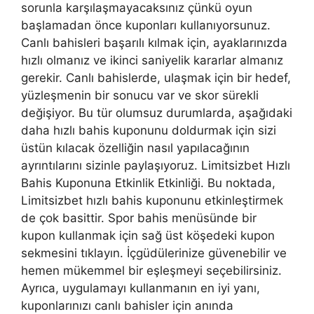
sorunla karşılaşmayacaksınız çünkü oyun
başlamadan önce kuponları kullanıyorsunuz.
Canlı bahisleri başarılı kılmak için, ayaklarınızda
hızlı olmanız ve ikinci saniyelik kararlar almanız
gerekir. Canlı bahislerde, ulaşmak için bir hedef,
yüzleşmenin bir sonucu var ve skor sürekli
değişiyor. Bu tür olumsuz durumlarda, aşağıdaki
daha hızlı bahis kuponunu doldurmak için sizi
üstün kılacak özelliğin nasıl yapılacağının
ayrıntılarını sizinle paylaşıyoruz. Limitsizbet Hızlı
Bahis Kuponuna Etkinlik Etkinliği. Bu noktada,
Limitsizbet hızlı bahis kuponunu etkinleştirmek
de çok basittir. Spor bahis menüsünde bir
kupon kullanmak için sağ üst köşedeki kupon
sekmesini tıklayın. İçgüdülerinize güvenebilir ve
hemen mükemmel bir eşleşmeyi seçebilirsiniz.
Ayrıca, uygulamayı kullanmanın en iyi yanı,
kuponlarınızı canlı bahisler için anında