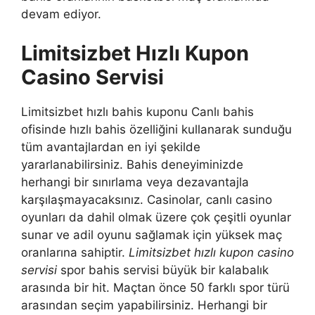
devam ediyor.
Limitsizbet Hızlı Kupon
Casino Servisi
Limitsizbet hızlı bahis kuponu Canlı bahis
ofisinde hızlı bahis özelliğini kullanarak sunduğu
tüm avantajlardan en iyi şekilde
yararlanabilirsiniz. Bahis deneyiminizde
herhangi bir sınırlama veya dezavantajla
karşılaşmayacaksınız. Casinolar, canlı casino
oyunları da dahil olmak üzere çok çeşitli oyunlar
sunar ve adil oyunu sağlamak için yüksek maç
oranlarına sahiptir.
Limitsizbet hızlı kupon casino
servisi
spor bahis servisi büyük bir kalabalık
arasında bir hit. Maçtan önce 50 farklı spor türü
arasından seçim yapabilirsiniz. Herhangi bir