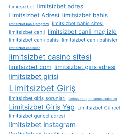
limitsizbet adres
Limitsizbet
Limitsizbet Adresi
limitsizbet bahis
limitsizbet bahis sitesi
limitsizbet bahis programı
limitsizbet canli maç izle
limitsizbet canli
limitsizbet canlı bahis
limitsizbet canlı bahisler
limitsizbet casinolar
limitsizbet casino sitesi
limitsizbet com
limitsizbet giris adresi
limitsizbet girisi
Limitsizbet Giriş
limitsizbet giriş sorunları
limitsizbet giriş sorunu kalıcı mı
Limitsizbet Giriş Yap
Limitsizbet Güncel
limitsizbet güncel adresi
limitsizbet instagram