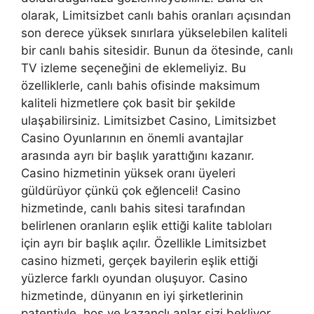
olarak, Limitsizbet canlı bahis oranları açısından
son derece yüksek sınırlara yükselebilen kaliteli
bir canlı bahis sitesidir. Bunun da ötesinde, canlı
TV izleme seçeneğini de eklemeliyiz. Bu
özelliklerle, canlı bahis ofisinde maksimum
kaliteli hizmetlere çok basit bir şekilde
ulaşabilirsiniz. Limitsizbet Casino, Limitsizbet
Casino Oyunlarının en önemli avantajlar
arasında ayrı bir başlık yarattığını kazanır.
Casino hizmetinin yüksek oranı üyeleri
güldürüyor çünkü çok eğlenceli! Casino
hizmetinde, canlı bahis sitesi tarafından
belirlenen oranların eşlik ettiği kalite tabloları
için ayrı bir başlık açılır. Özellikle Limitsizbet
casino hizmeti, gerçek bayilerin eşlik ettiği
yüzlerce farklı oyundan oluşuyor. Casino
hizmetinde, dünyanın en iyi şirketlerinin
patentiyle, hoş ve kazançlı anlar sizi bekliyor