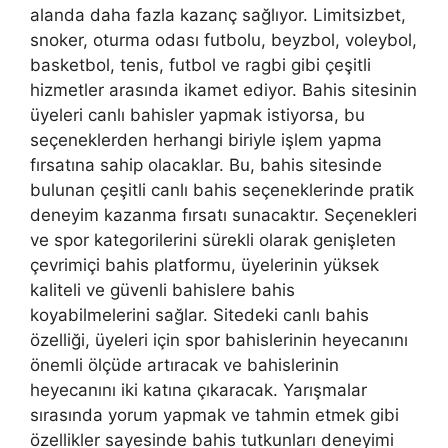
alanda daha fazla kazanç sağlıyor. Limitsizbet,
snoker, oturma odası futbolu, beyzbol, voleybol,
basketbol, ​​tenis, futbol ve ragbi gibi çeşitli
hizmetler arasında ikamet ediyor. Bahis sitesinin
üyeleri canlı bahisler yapmak istiyorsa, bu
seçeneklerden herhangi biriyle işlem yapma
fırsatına sahip olacaklar. Bu, bahis sitesinde
bulunan çeşitli canlı bahis seçeneklerinde pratik
deneyim kazanma fırsatı sunacaktır. Seçenekleri
ve spor kategorilerini sürekli olarak genişleten
çevrimiçi bahis platformu, üyelerinin yüksek
kaliteli ve güvenli bahislere bahis
koyabilmelerini sağlar. Sitedeki canlı bahis
özelliği, üyeleri için spor bahislerinin heyecanını
önemli ölçüde artıracak ve bahislerinin
heyecanını iki katına çıkaracak. Yarışmalar
sırasında yorum yapmak ve tahmin etmek gibi
özellikler sayesinde bahis tutkunları deneyimi