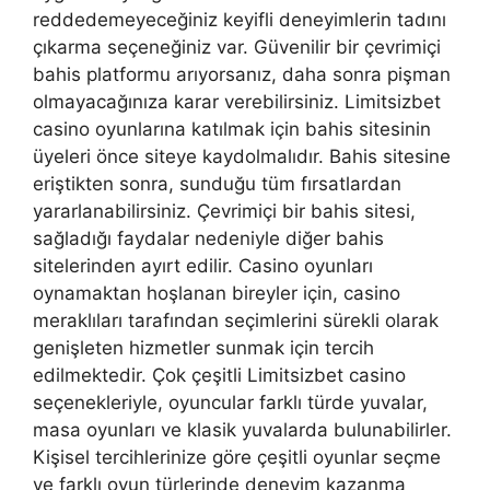
reddedemeyeceğiniz keyifli deneyimlerin tadını
çıkarma seçeneğiniz var. Güvenilir bir çevrimiçi
bahis platformu arıyorsanız, daha sonra pişman
olmayacağınıza karar verebilirsiniz. Limitsizbet
casino oyunlarına katılmak için bahis sitesinin
üyeleri önce siteye kaydolmalıdır. Bahis sitesine
eriştikten sonra, sunduğu tüm fırsatlardan
yararlanabilirsiniz. Çevrimiçi bir bahis sitesi,
sağladığı faydalar nedeniyle diğer bahis
sitelerinden ayırt edilir. Casino oyunları
oynamaktan hoşlanan bireyler için, casino
meraklıları tarafından seçimlerini sürekli olarak
genişleten hizmetler sunmak için tercih
edilmektedir. Çok çeşitli Limitsizbet casino
seçenekleriyle, oyuncular farklı türde yuvalar,
masa oyunları ve klasik yuvalarda bulunabilirler.
Kişisel tercihlerinize göre çeşitli oyunlar seçme
ve farklı oyun türlerinde deneyim kazanma