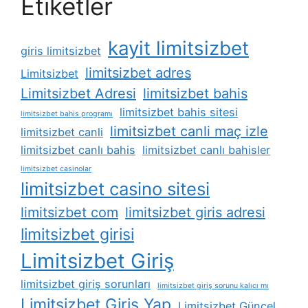
Etiketler
kayit limitsizbet
giris limitsizbet
limitsizbet adres
Limitsizbet
Limitsizbet Adresi
limitsizbet bahis
limitsizbet bahis sitesi
limitsizbet bahis programı
limitsizbet canli maç izle
limitsizbet canli
limitsizbet canlı bahis
limitsizbet canlı bahisler
limitsizbet casinolar
limitsizbet casino sitesi
limitsizbet com
limitsizbet giris adresi
limitsizbet girisi
Limitsizbet Giriş
limitsizbet giriş sorunları
limitsizbet giriş sorunu kalıcı mı
Limitsizbet Giriş Yap
Limitsizbet Güncel