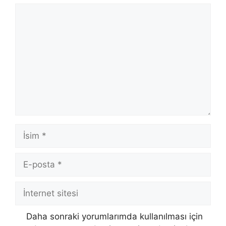
Yorum
İsim
E-
posta
İnternet
sitesi
Daha sonraki yorumlarımda kullanılması için