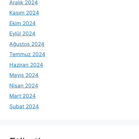
Aralık 2024
Kasım 2024
Ekim 2024
Eylül 2024
Ağustos 2024
Temmuz 2024
Haziran 2024
Mayıs 2024
Nisan 2024
Mart 2024
Şubat 2024