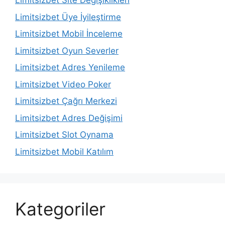
Limitsizbet Site Değişiklikleri
Limitsizbet Üye İyileştirme
Limitsizbet Mobil İnceleme
Limitsizbet Oyun Severler
Limitsizbet Adres Yenileme
Limitsizbet Video Poker
Limitsizbet Çağrı Merkezi
Limitsizbet Adres Değişimi
Limitsizbet Slot Oynama
Limitsizbet Mobil Katılım
Kategoriler