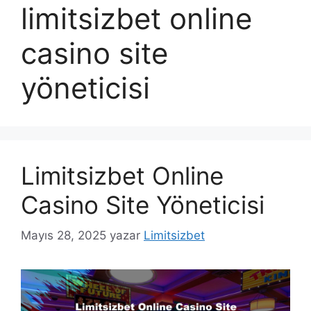
limitsizbet online
casino site
yöneticisi
Limitsizbet Online
Casino Site Yöneticisi
Mayıs 28, 2025
yazar
Limitsizbet