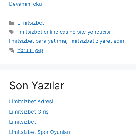
Devamını oku
Kategoriler
Limitsizbet
Etiketler
limitsizbet online casino site yöneticisi
,
limitsizbet para yatirma
,
limitsizbet ziyaret edin
Yorum yap
Son Yazılar
Limitsizbet Adresi
Limitsizbet Giriş
Limitsizbet
Limitsizbet Spor Oyunları