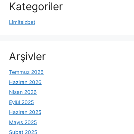
Kategoriler
Limitsizbet
Arşivler
Temmuz 2026
Haziran 2026
Nisan 2026
Eylül 2025
Haziran 2025
Mayıs 2025
Şubat 2025