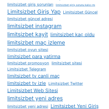
limitsizbet giriş sorunları
limitsizbet giriş sorunu kalıcı mı
Limitsizbet Giriş Yap
Limitsizbet Güncel
limitsizbet güncel adresi
limitsizbet instagram
limitsizbet kayit
limitsizbet kaç oldu
limitsizbet maç izleme
limitsizbet oyun sitesi
limitsizbet para yatirma
limitsizbet promosyon
limitsizbet sitesi
Limitsizbet Telegram
limitsizbet tv canli maç
limitsizbet tv izle
Limitsizbet Twitter
Limitsizbet Web Sitesi
limitsizbet yeni adres
Limitsizbet Yeni Giriş
limitsizbet yeni adresi