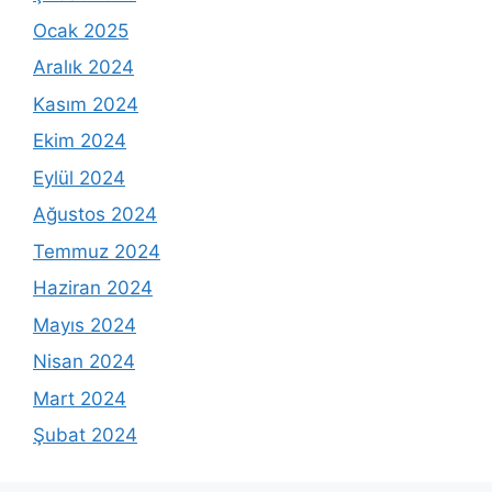
Ocak 2025
Aralık 2024
Kasım 2024
Ekim 2024
Eylül 2024
Ağustos 2024
Temmuz 2024
Haziran 2024
Mayıs 2024
Nisan 2024
Mart 2024
Şubat 2024