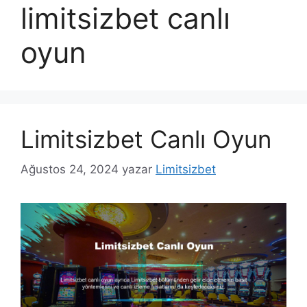
limitsizbet canlı
oyun
Limitsizbet Canlı Oyun
Ağustos 24, 2024
yazar
Limitsizbet