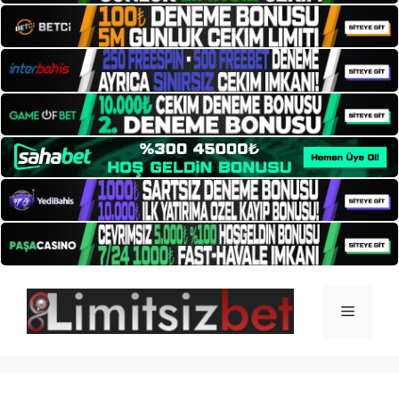
İçeriğe
atla
Menü