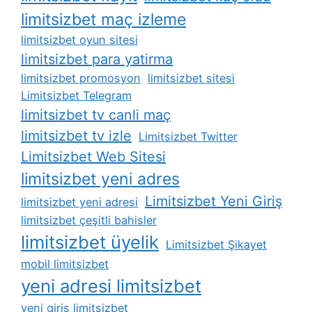
limitsizbet maç izleme
limitsizbet oyun sitesi
limitsizbet para yatirma
limitsizbet promosyon
limitsizbet sitesi
Limitsizbet Telegram
limitsizbet tv canli maç
limitsizbet tv izle
Limitsizbet Twitter
Limitsizbet Web Sitesi
limitsizbet yeni adres
Limitsizbet Yeni Giriş
limitsizbet yeni adresi
limitsizbet çeşitli bahisler
limitsizbet üyelik
Limitsizbet Şikayet
mobil limitsizbet
yeni adresi limitsizbet
yeni giris limitsizbet