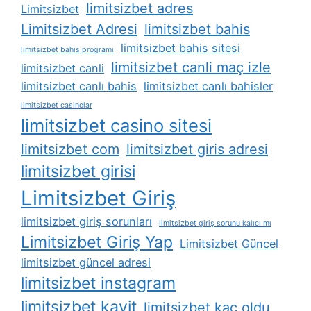
limitsizbet adres
Limitsizbet
Limitsizbet Adresi
limitsizbet bahis
limitsizbet bahis sitesi
limitsizbet bahis programı
limitsizbet canli maç izle
limitsizbet canli
limitsizbet canlı bahis
limitsizbet canlı bahisler
limitsizbet casinolar
limitsizbet casino sitesi
limitsizbet com
limitsizbet giris adresi
limitsizbet girisi
Limitsizbet Giriş
limitsizbet giriş sorunları
limitsizbet giriş sorunu kalıcı mı
Limitsizbet Giriş Yap
Limitsizbet Güncel
limitsizbet güncel adresi
limitsizbet instagram
limitsizbet kayit
limitsizbet kaç oldu