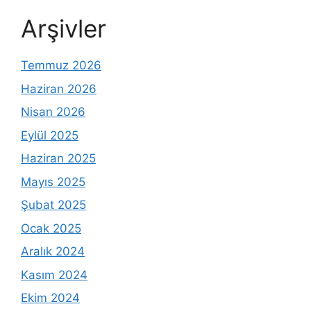
Arşivler
Temmuz 2026
Haziran 2026
Nisan 2026
Eylül 2025
Haziran 2025
Mayıs 2025
Şubat 2025
Ocak 2025
Aralık 2024
Kasım 2024
Ekim 2024