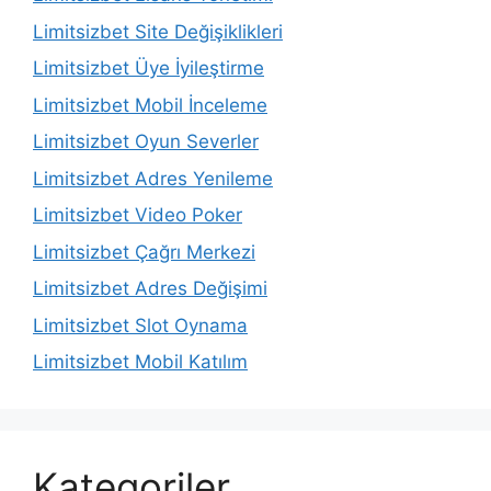
Limitsizbet Site Değişiklikleri
Limitsizbet Üye İyileştirme
Limitsizbet Mobil İnceleme
Limitsizbet Oyun Severler
Limitsizbet Adres Yenileme
Limitsizbet Video Poker
Limitsizbet Çağrı Merkezi
Limitsizbet Adres Değişimi
Limitsizbet Slot Oynama
Limitsizbet Mobil Katılım
Kategoriler