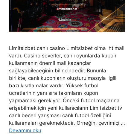
Limitsizbet canlı casino Limitsizbet olma ihtimali
vardı. Casino severler, canlı oyunlarda kupon
kullanmanın önemli mali kazançlar
sağlayabileceğinin bilincindedir. Bununla
birlikte, canlı kuponların oluşturulmasıyla ilgili
bazı kısıtlamalar vardır. Yüksek futbol
ücretlerinin yanı sıra takımların kupon
yapmaması gerekiyor. Önceki futbol maçlarına
erişebilmek için yeni kullanıcıların Limitsizbet tv
canlı beceri yarışması canlı futbol özelliğini
kullanmaları gerekmektedir. Örneğin, çevrimiçi …
Devamını oku