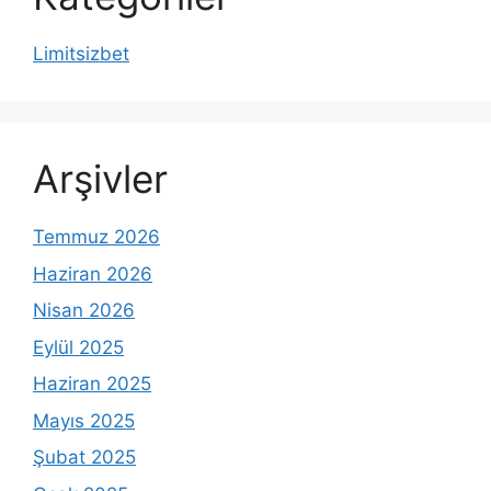
Limitsizbet
Arşivler
Temmuz 2026
Haziran 2026
Nisan 2026
Eylül 2025
Haziran 2025
Mayıs 2025
Şubat 2025