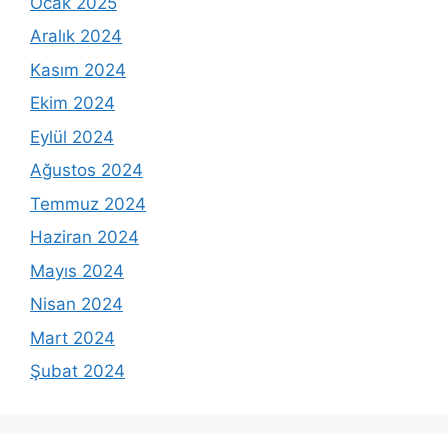
Ocak 2025
Aralık 2024
Kasım 2024
Ekim 2024
Eylül 2024
Ağustos 2024
Temmuz 2024
Haziran 2024
Mayıs 2024
Nisan 2024
Mart 2024
Şubat 2024