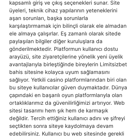
kapsamlı giriş ve çıkış seçenekleri sunar. Site
üyeleri, teknik cihaz yapılarının yeteneklerini
aşan sorunları, başka sorunlarla
karşılaştırmamak için bilinçli olarak ele almadan
ele almaya çalışırlar. Eş zamanlı olarak sitede
paylaşılan bilgiler diğer kuruluşlara da
gönderilmektedir. Platformun kullanıcı dostu
arayüzü, site ziyaretçilerine yönelik yeni üyelik
avantajlarıyla birleştiğinde bireylerin Limitsizbet
bahis sitesine kolayca uyum sağlamasını
sağlıyor. Yetkili casino platformlarından biri olan
bu siteye kullanıcılar güven duymaktadır. Dünya
çapındaki en başarılı oyun platformlarıyla olan
ortaklıklarımız da güvenilirliğimizi artırıyor. Web
sitesi tasarımı hem şık hem de karmaşık
değildir. Tercih ettiğiniz kullanıcı adını ve şifreyi
seçtikten sonra siteye kaydolmaya devam
edebilirsiniz. Kullanıcı bu web sitesinde gerekli