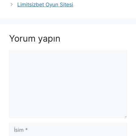
Limitsizbet Oyun Sitesi
Yorum yapın
Yorum
İsim