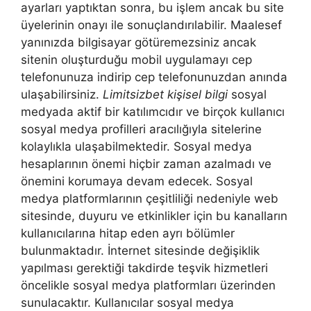
ayarları yaptıktan sonra, bu işlem ancak bu site
üyelerinin onayı ile sonuçlandırılabilir. Maalesef
yanınızda bilgisayar götüremezsiniz ancak
sitenin oluşturduğu mobil uygulamayı cep
telefonunuza indirip cep telefonunuzdan anında
ulaşabilirsiniz.
Limitsizbet kişisel bilgi
sosyal
medyada aktif bir katılımcıdır ve birçok kullanıcı
sosyal medya profilleri aracılığıyla sitelerine
kolaylıkla ulaşabilmektedir. Sosyal medya
hesaplarının önemi hiçbir zaman azalmadı ve
önemini korumaya devam edecek. Sosyal
medya platformlarının çeşitliliği nedeniyle web
sitesinde, duyuru ve etkinlikler için bu kanalların
kullanıcılarına hitap eden ayrı bölümler
bulunmaktadır. İnternet sitesinde değişiklik
yapılması gerektiği takdirde teşvik hizmetleri
öncelikle sosyal medya platformları üzerinden
sunulacaktır. Kullanıcılar sosyal medya