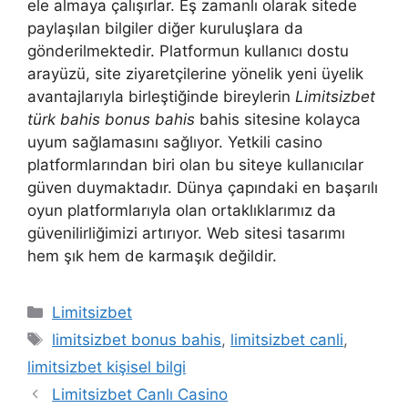
ele almaya çalışırlar. Eş zamanlı olarak sitede
paylaşılan bilgiler diğer kuruluşlara da
gönderilmektedir. Platformun kullanıcı dostu
arayüzü, site ziyaretçilerine yönelik yeni üyelik
avantajlarıyla birleştiğinde bireylerin
Limitsizbet
türk bahis bonus bahis
bahis sitesine kolayca
uyum sağlamasını sağlıyor. Yetkili casino
platformlarından biri olan bu siteye kullanıcılar
güven duymaktadır. Dünya çapındaki en başarılı
oyun platformlarıyla olan ortaklıklarımız da
güvenilirliğimizi artırıyor. Web sitesi tasarımı
hem şık hem de karmaşık değildir.
Kategoriler
Limitsizbet
Etiketler
limitsizbet bonus bahis
,
limitsizbet canli
,
limitsizbet kişisel bilgi
Limitsizbet Canlı Casino