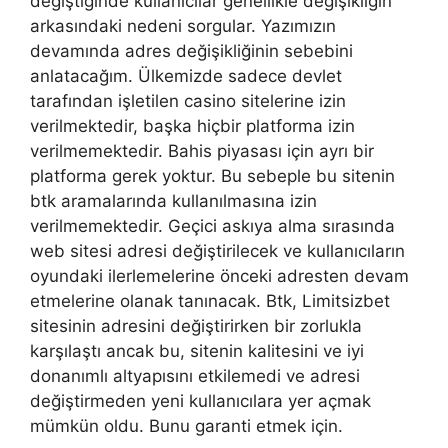
değiştiğinde kullanıcılar genellikle değişikliğin
arkasındaki nedeni sorgular. Yazımızın
devamında adres değişikliğinin sebebini
anlatacağım. Ülkemizde sadece devlet
tarafından işletilen casino sitelerine izin
verilmektedir, başka hiçbir platforma izin
verilmemektedir. Bahis piyasası için ayrı bir
platforma gerek yoktur. Bu sebeple bu sitenin
btk aramalarında kullanılmasına izin
verilmemektedir. Geçici askıya alma sırasında
web sitesi adresi değiştirilecek ve kullanıcıların
oyundaki ilerlemelerine önceki adresten devam
etmelerine olanak tanınacak. Btk, Limitsizbet
sitesinin adresini değiştirirken bir zorlukla
karşılaştı ancak bu, sitenin kalitesini ve iyi
donanımlı altyapısını etkilemedi ve adresi
değiştirmeden yeni kullanıcılara yer açmak
mümkün oldu. Bunu garanti etmek için.