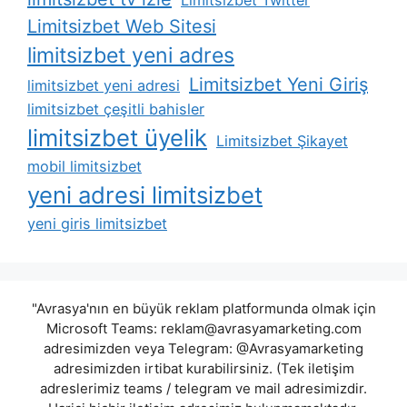
Limitsizbet Twitter
Limitsizbet Web Sitesi
limitsizbet yeni adres
Limitsizbet Yeni Giriş
limitsizbet yeni adresi
limitsizbet çeşitli bahisler
limitsizbet üyelik
Limitsizbet Şikayet
mobil limitsizbet
yeni adresi limitsizbet
yeni giris limitsizbet
"Avrasya'nın en büyük reklam platformunda olmak için
Microsoft Teams:
reklam@avrasyamarketing.com
adresimizden veya Telegram: @Avrasyamarketing
adresimizden irtibat kurabilirsiniz. (Tek iletişim
adreslerimiz teams / telegram ve mail adresimizdir.