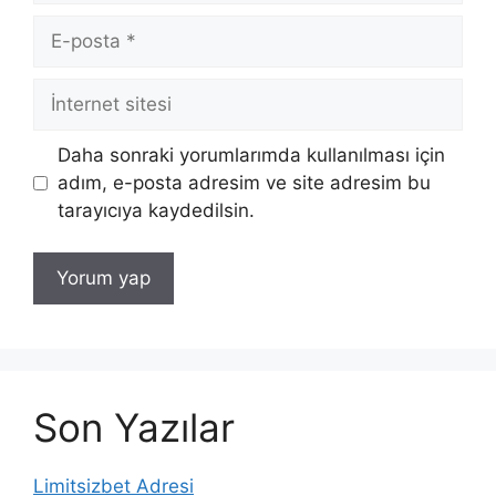
E-
posta
İnternet
sitesi
Daha sonraki yorumlarımda kullanılması için
adım, e-posta adresim ve site adresim bu
tarayıcıya kaydedilsin.
Son Yazılar
Limitsizbet Adresi