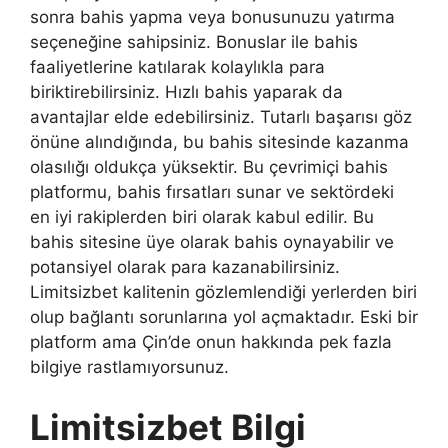
sonra bahis yapma veya bonusunuzu yatırma
seçeneğine sahipsiniz. Bonuslar ile bahis
faaliyetlerine katılarak kolaylıkla para
biriktirebilirsiniz. Hızlı bahis yaparak da
avantajlar elde edebilirsiniz. Tutarlı başarısı göz
önüne alındığında, bu bahis sitesinde kazanma
olasılığı oldukça yüksektir. Bu çevrimiçi bahis
platformu, bahis fırsatları sunar ve sektördeki
en iyi rakiplerden biri olarak kabul edilir. Bu
bahis sitesine üye olarak bahis oynayabilir ve
potansiyel olarak para kazanabilirsiniz.
Limitsizbet kalitenin gözlemlendiği yerlerden biri
olup bağlantı sorunlarına yol açmaktadır. Eski bir
platform ama Çin’de onun hakkında pek fazla
bilgiye rastlamıyorsunuz.
Limitsizbet Bilgi