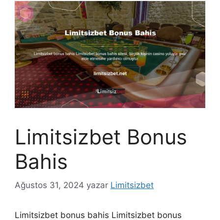
Limitsizbet Bonus
Bahis
Ağustos 31, 2024
yazar
Limitsizbet
Limitsizbet bonus bahis Limitsizbet bonus