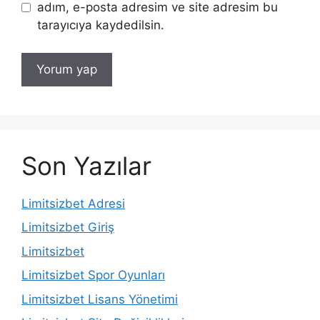
adım, e-posta adresim ve site adresim bu
tarayıcıya kaydedilsin.
Son Yazılar
Limitsizbet Adresi
Limitsizbet Giriş
Limitsizbet
Limitsizbet Spor Oyunları
Limitsizbet Lisans Yönetimi