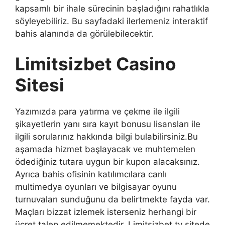
kapsamlı bir ihale sürecinin başladığını rahatlıkla
söyleyebiliriz. Bu sayfadaki ilerlemeniz interaktif
bahis alanında da görülebilecektir.
Limitsizbet Casino
Sitesi
Yazımızda para yatırma ve çekme ile ilgili
şikayetlerin yanı sıra kayıt bonusu lisansları ile
ilgili sorularınız hakkında bilgi bulabilirsiniz.Bu
aşamada hizmet başlayacak ve muhtemelen
ödediğiniz tutara uygun bir kupon alacaksınız.
Ayrıca bahis ofisinin katılımcılara canlı
multimedya oyunları ve bilgisayar oyunu
turnuvaları sunduğunu da belirtmekte fayda var.
Maçları bizzat izlemek isterseniz herhangi bir
ücret talep edilmemektedir. Limitsizbet tv sitede