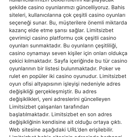
şekilde casino oyunlarımızı güncelliyoruz. Bahis
siteleri, kullanıcılarına çok çeşitli casino oyunları
seçeneği sunar. Bu, müşterilere önemli miktarda
kazanç elde etme şansı sağlar. Limitsizbet
çevrimiçi casino platformu çok çeşitli casino
oyunları sunmaktadır. Bu oyunların çeşitliliği,
casino oynamayı seven kişiler için onları oldukça
çekici kılmaktadır. Sayfa içeriğinde bu tür casino
oyunlarının bir listesi bulunmaktadır. Poker ve
rulet en popüler iki casino oyunudur. Limitsizbet
oyun ofisi altyapısının işleyişi nedeniyle adres
değişikliği gerçekleşmiştir. Bu adres
değişiklikleri, yeni adreslerini güncelleyen
Limitsizbet çalışanları tarafından
başlatılmaktadır. Limitsizbet en son adres
değişikliğinin kendisine ait olduğu ortaya çıktı.
Web sitesine aşağıdaki URL’den erişilebilir.