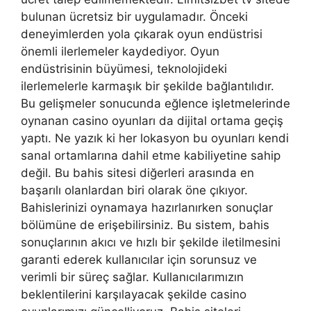
bulunan ücretsiz bir uygulamadır. Önceki
deneyimlerden yola çıkarak oyun endüstrisi
önemli ilerlemeler kaydediyor. Oyun
endüstrisinin büyümesi, teknolojideki
ilerlemelerle karmaşık bir şekilde bağlantılıdır.
Bu gelişmeler sonucunda eğlence işletmelerinde
oynanan casino oyunları da dijital ortama geçiş
yaptı. Ne yazık ki her lokasyon bu oyunları kendi
sanal ortamlarına dahil etme kabiliyetine sahip
değil. Bu bahis sitesi diğerleri arasında en
başarılı olanlardan biri olarak öne çıkıyor.
Bahislerinizi oynamaya hazırlanırken sonuçlar
bölümüne de erişebilirsiniz. Bu sistem, bahis
sonuçlarının akıcı ve hızlı bir şekilde iletilmesini
garanti ederek kullanıcılar için sorunsuz ve
verimli bir süreç sağlar. Kullanıcılarımızın
beklentilerini karşılayacak şekilde casino