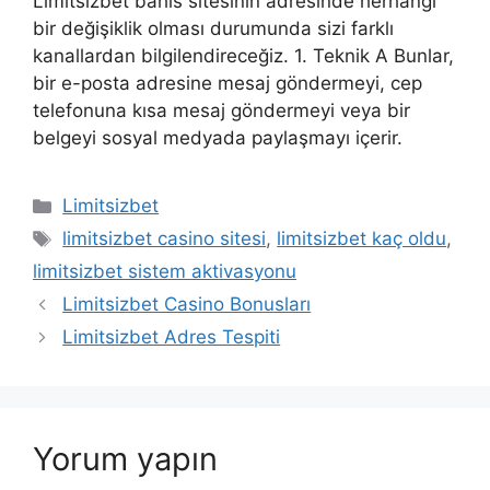
Limitsizbet bahis sitesinin adresinde herhangi
bir değişiklik olması durumunda sizi farklı
kanallardan bilgilendireceğiz. 1. Teknik A Bunlar,
bir e-posta adresine mesaj göndermeyi, cep
telefonuna kısa mesaj göndermeyi veya bir
belgeyi sosyal medyada paylaşmayı içerir.
Kategoriler
Limitsizbet
Etiketler
limitsizbet casino sitesi
,
limitsizbet kaç oldu
,
limitsizbet sistem aktivasyonu
Limitsizbet Casino Bonusları
Limitsizbet Adres Tespiti
Yorum yapın