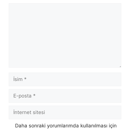
Yorum
İsim
E-
posta
İnternet
sitesi
Daha sonraki yorumlarımda kullanılması için