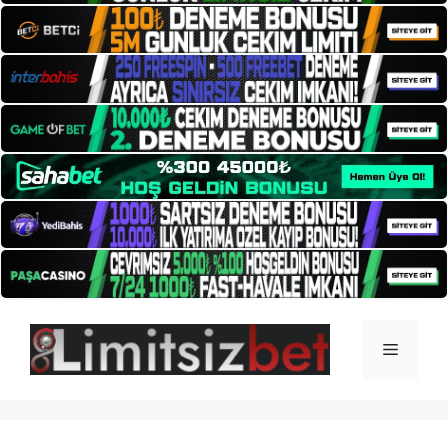
İçeriğe
atla
Menü