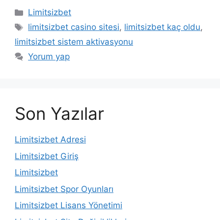
Kategoriler
Limitsizbet
Etiketler
limitsizbet casino sitesi
,
limitsizbet kaç oldu
,
limitsizbet sistem aktivasyonu
Yorum yap
Son Yazılar
Limitsizbet Adresi
Limitsizbet Giriş
Limitsizbet
Limitsizbet Spor Oyunları
Limitsizbet Lisans Yönetimi