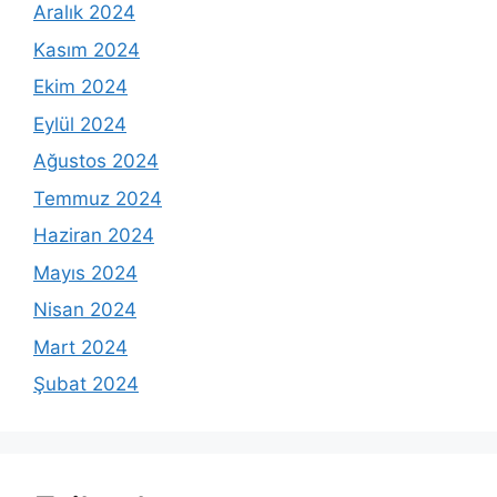
Aralık 2024
Kasım 2024
Ekim 2024
Eylül 2024
Ağustos 2024
Temmuz 2024
Haziran 2024
Mayıs 2024
Nisan 2024
Mart 2024
Şubat 2024