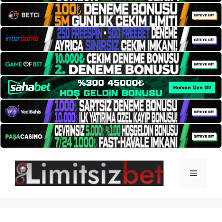
İçeriğe
atla
Menü