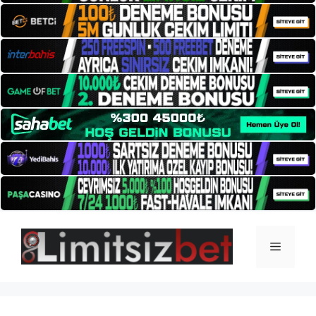
İçeriğe
atla
Menü