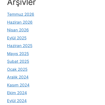
Arşivler
Temmuz 2026
Haziran 2026
Nisan 2026
Eylül 2025
Haziran 2025
Mayıs 2025
Şubat 2025
Ocak 2025
Aralık 2024
Kasım 2024
Ekim 2024
Eylül 2024