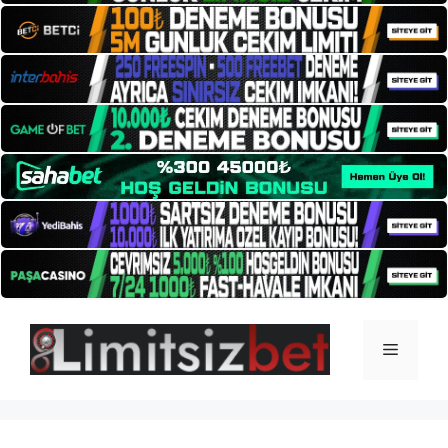
İçeriğe
atla
Menü