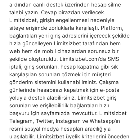
ardından canlı destek üzerinden hesap silme
talebi yazın. Cevap birazdan verilecek.
Limitsizbet, girişin engellenmesi nedeniyle
siteye erişimde zorluklarla karşılaştı. Platform,
bağlantıları yeni giriş adreslerini içerecek şekilde
hızla güncelleyen Limitsizbet tarafından hem
web hem de mobil cihazlardan sorunsuz bir
şekilde oluşturuldu. Limitsizbet.com’da SMS
iptali, giriş sorunları, hesap kapatma gibi sık
karşılaşılan sorunları çözmek için müşteri
gönderim sistemini kullanabilirsiniz. Çalışma
günlerinde hesabınızı kapatmak için e-posta
yoluyla destek alabilirsiniz. Limitsizbet giriş
sorunları ve erişilebilirlik bağlantıları hızlı
başvuru için sayfamızda mevcuttur. Limitsizbet
Telegram, Twitter, Instagram ve Whatsapp’ın
resmi sosyal medya hesapları aracılığıyla
ulaşılabilir. Limitsizbet üyelik kriterlerini önceden