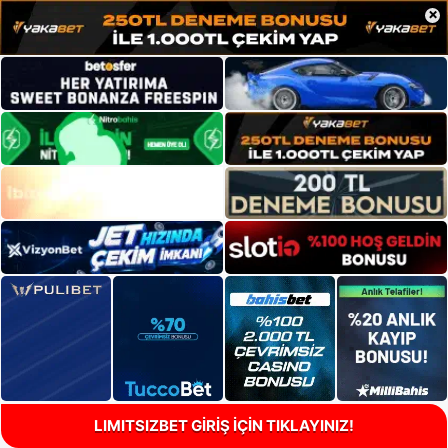
×
LIMITSIZBET GİRİŞ İÇİN TIKLAYINIZ!