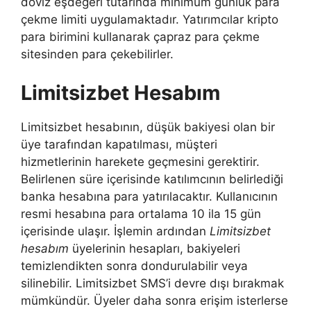
döviz eşdeğeri tutarında minimum günlük para
çekme limiti uygulamaktadır. Yatırımcılar kripto
para birimini kullanarak çapraz para çekme
sitesinden para çekebilirler.
Limitsizbet Hesabım
Limitsizbet hesabının, düşük bakiyesi olan bir
üye tarafından kapatılması, müşteri
hizmetlerinin harekete geçmesini gerektirir.
Belirlenen süre içerisinde katılımcının belirlediği
banka hesabına para yatırılacaktır. Kullanıcının
resmi hesabına para ortalama 10 ila 15 gün
içerisinde ulaşır. İşlemin ardından
Limitsizbet
hesabım
üyelerinin hesapları, bakiyeleri
temizlendikten sonra dondurulabilir veya
silinebilir. Limitsizbet SMS’i devre dışı bırakmak
mümkündür. Üyeler daha sonra erişim isterlerse