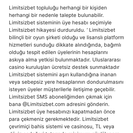
Limitsizbet topluluğu herhangi bir kişiden
herhangi bir nedenle talepte bulunabilir.
Limitsizbet sisteminin üye hesabı seçimiyle
Limitsizbet hikayesi durduruldu. ‘ Limitsizbet
bilinçli bir oyun şirketi olduğu ve lisanslı platform
hizmetleri sunduğu dikkate alındığında, bağımlı
olduğu tespit edilen üyelerinin hesaplarını
askıya alma yetkisi bulunmaktadır. Uluslararası
casino kuruluşları ücretsiz destek sunmaktadır
Limitsizbet sistemini aşırı kullandığına inanan
veya sebepsiz yere hesaplarının dondurulmasını
isteyen üyeler müşterilerle iletişime geçebilir.
Limitsizbet SMS aboneliğimden çıkmak için
bana @Limitsizbet.com adresini gönderin.
Limitsizbet üye hesabınızı kapatmadan önce
para çekmeniz gerekmektedir. Limitsizbet
çevrimiçi bahis sistemi ve casinosu, TL veya