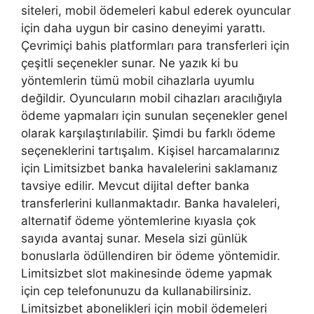
siteleri, mobil ödemeleri kabul ederek oyuncular
için daha uygun bir casino deneyimi yarattı.
Çevrimiçi bahis platformları para transferleri için
çeşitli seçenekler sunar. Ne yazık ki bu
yöntemlerin tümü mobil cihazlarla uyumlu
değildir. Oyuncuların mobil cihazları aracılığıyla
ödeme yapmaları için sunulan seçenekler genel
olarak karşılaştırılabilir. Şimdi bu farklı ödeme
seçeneklerini tartışalım. Kişisel harcamalarınız
için Limitsizbet banka havalelerini saklamanız
tavsiye edilir. Mevcut dijital defter banka
transferlerini kullanmaktadır. Banka havaleleri,
alternatif ödeme yöntemlerine kıyasla çok
sayıda avantaj sunar. Mesela sizi günlük
bonuslarla ödüllendiren bir ödeme yöntemidir.
Limitsizbet slot makinesinde ödeme yapmak
için cep telefonunuzu da kullanabilirsiniz.
Limitsizbet abonelikleri için mobil ödemeleri