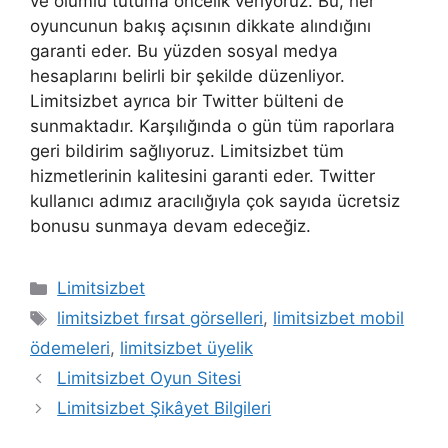
ve olumlu tutuma öncelik veriyoruz. Bu, her
oyuncunun bakış açısının dikkate alındığını
garanti eder. Bu yüzden sosyal medya
hesaplarını belirli bir şekilde düzenliyor.
Limitsizbet ayrıca bir Twitter bülteni de
sunmaktadır. Karşılığında o gün tüm raporlara
geri bildirim sağlıyoruz. Limitsizbet tüm
hizmetlerinin kalitesini garanti eder. Twitter
kullanıcı adımız aracılığıyla çok sayıda ücretsiz
bonusu sunmaya devam edeceğiz.
Kategoriler
Limitsizbet
Etiketler
limitsizbet fırsat görselleri
,
limitsizbet mobil
ödemeleri
,
limitsizbet üyelik
Limitsizbet Oyun Sitesi
Limitsizbet Şikâyet Bilgileri