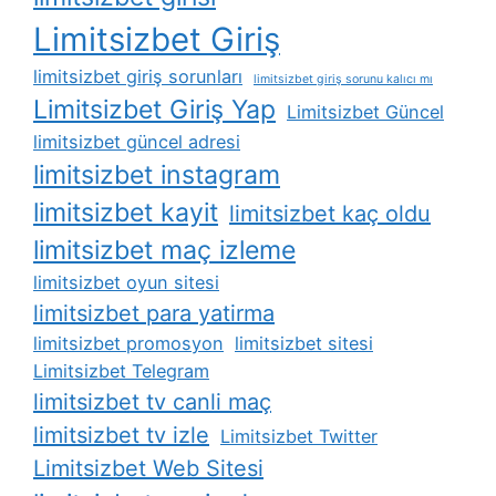
Limitsizbet Giriş
limitsizbet giriş sorunları
limitsizbet giriş sorunu kalıcı mı
Limitsizbet Giriş Yap
Limitsizbet Güncel
limitsizbet güncel adresi
limitsizbet instagram
limitsizbet kayit
limitsizbet kaç oldu
limitsizbet maç izleme
limitsizbet oyun sitesi
limitsizbet para yatirma
limitsizbet promosyon
limitsizbet sitesi
Limitsizbet Telegram
limitsizbet tv canli maç
limitsizbet tv izle
Limitsizbet Twitter
Limitsizbet Web Sitesi