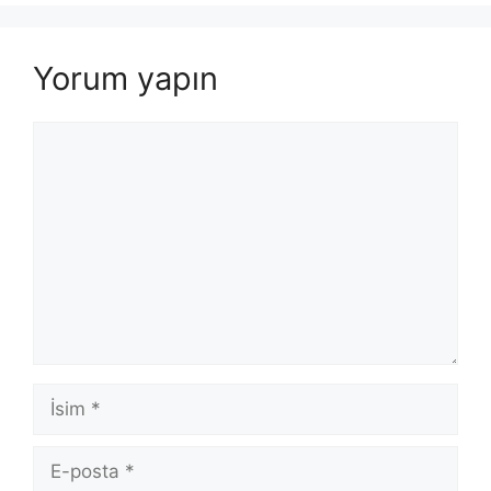
Yorum yapın
Yorum
İsim
E-
posta