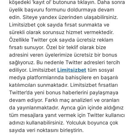
köşedeki ‘kayıt ol’ butonuna tıklayın. Daha sonra
üyelik başvuru formunu doldurmaya devam
edin. Siteye yandex üzerinden ulaşabilirsiniz.
Limitsizbet çok sayıda fırsat sunmakta ve
sürekli olarak sorunsuz hizmet vermektedir.
Özellikle Twitter çok sayıda ücretsiz reklam
fırsatı sunuyor. Özel bir teklif olarak bize
adresini veren üyelerimize ücretsiz bir bonus
sağlıyoruz. Bu nedenle Twitter adresleri tercih
ediliyor. Limitsizbet
Limitsizbet
tüm sosyal
medya platformlarında bahisçilere en başarılı
katılımcıları sunmaktadır. Limitsizbet fırsatları
Twitter’da yeni bonus haberlerini paylaşmaya
devam ediyor. Farklı maç analizleri ve oranları
da yayınlanmaktadır. Ayrıca gün içinde aldığınız
tüm mesajlara yanıt vermek için Twitter kullanıcı
adınızı kullanabilirsiniz. Yolculuk boyunca çok
sayıda veri noktasını birleştirin.