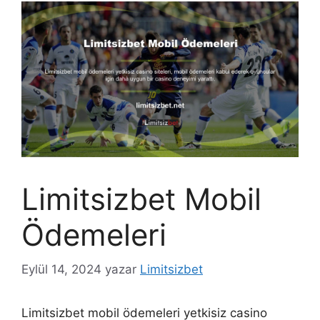
Limitsizbet Mobil
Ödemeleri
Eylül 14, 2024
yazar
Limitsizbet
Limitsizbet mobil ödemeleri yetkisiz casino