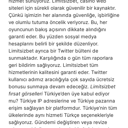
hizmet sunuyoruz. Limitsizbet, casino web
siteleri için sürekli olarak güvenilir bir kaynaktır.
Çünkü işimizin her alanında güvenliğe, işbirliğine
ve olumlu tutuma öncelik veriyoruz. Bu, her
oyuncunun bakış açısının dikkate alındığını
garanti eder. Bu yüzden sosyal medya
hesaplarını belirli bir şekilde düzenliyor.
Limitsizbet ayrıca bir Twitter bülteni de
sunmaktadır. Karşılığında o gün tüm raporlara
geri bildirim sağlıyoruz. Limitsizbet tüm
hizmetlerinin kalitesini garanti eder. Twitter
kullanıcı adımız aracılığıyla çok sayıda ücretsiz
bonusu sunmaya devam edeceğiz.
Limitsizbet
fırsat görselleri
Türkiye’den üye kabul ediyor
mu? Türkiye IP adreslerine ve Türkiye pazarına
erişim sağlayan bir platformdur. Türkiye’nin tüm
ülkelerinde aynı hizmeti Türkçe seçenekleriyle
sağlıyoruz. Gündemi değiştiren veya revize