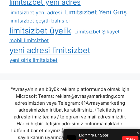
limitsizbet yeni adres
Limitsizbet Yeni Giriş
limitsizbet yeni adresi
limitsizbet çeşitli bahisler
limitsizbet üyelik
Limitsizbet Şikayet
mobil limitsizbet
yeni adresi limitsizbet
yeni giris limitsizbet
"Avrasya'nın en büyük reklam platformunda olmak için
Microsoft Teams:
reklam@avrasyamarketing.com
adresimizden veya Telegram: @Avrasyamarketing
adresimizden irtibat kurabilirsiniz. (Tek iletişim
adreslerimiz teams / telegram ve mail adresimizdir.
Harici hiçbir iletişim adresimiz bulunmamaktadır.
Lütfen itibar etmeyiniz.) Türkiye yasalarına göre 7258
sayılı kanun uyarınca yasa dışı bahis oynamanın