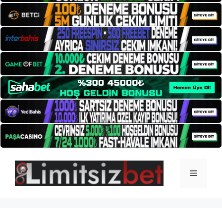
İçeriğe
atla
Menü