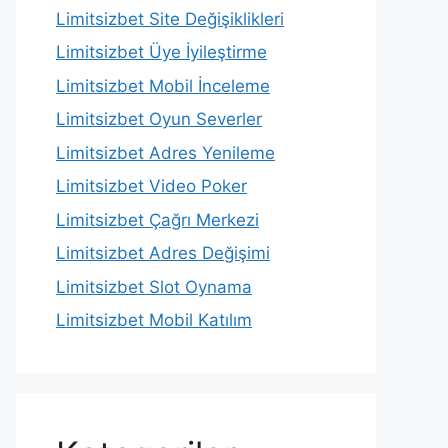
Limitsizbet Site Değişiklikleri
Limitsizbet Üye İyileştirme
Limitsizbet Mobil İnceleme
Limitsizbet Oyun Severler
Limitsizbet Adres Yenileme
Limitsizbet Video Poker
Limitsizbet Çağrı Merkezi
Limitsizbet Adres Değişimi
Limitsizbet Slot Oynama
Limitsizbet Mobil Katılım