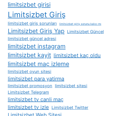
limitsizbet girisi
Limitsizbet Giriş
limitsizbet giriş sorunları
limitsizbet giriş sorunu kalıcı mı
Limitsizbet Giriş Yap
Limitsizbet Güncel
limitsizbet güncel adresi
limitsizbet instagram
limitsizbet kayit
limitsizbet kaç oldu
limitsizbet maç izleme
limitsizbet oyun sitesi
limitsizbet para yatirma
limitsizbet promosyon
limitsizbet sitesi
Limitsizbet Telegram
limitsizbet tv canli maç
limitsizbet tv izle
Limitsizbet Twitter
Limitsizbet Web Sitesi