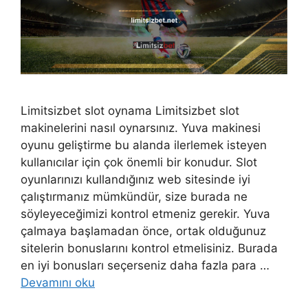
Limitsizbet slot oynama Limitsizbet slot
makinelerini nasıl oynarsınız. Yuva makinesi
oyunu geliştirme bu alanda ilerlemek isteyen
kullanıcılar için çok önemli bir konudur. Slot
oyunlarınızı kullandığınız web sitesinde iyi
çalıştırmanız mümkündür, size burada ne
söyleyeceğimizi kontrol etmeniz gerekir. Yuva
çalmaya başlamadan önce, ortak olduğunuz
sitelerin bonuslarını kontrol etmelisiniz. Burada
en iyi bonusları seçerseniz daha fazla para …
Devamını oku