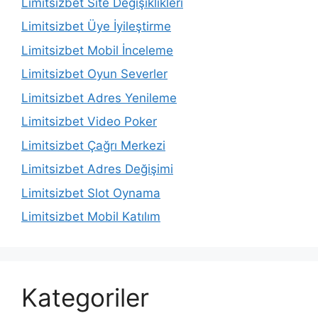
Limitsizbet Site Değişiklikleri
Limitsizbet Üye İyileştirme
Limitsizbet Mobil İnceleme
Limitsizbet Oyun Severler
Limitsizbet Adres Yenileme
Limitsizbet Video Poker
Limitsizbet Çağrı Merkezi
Limitsizbet Adres Değişimi
Limitsizbet Slot Oynama
Limitsizbet Mobil Katılım
Kategoriler