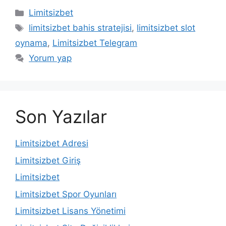
Kategoriler
Limitsizbet
Etiketler
limitsizbet bahis stratejisi
,
limitsizbet slot
oynama
,
Limitsizbet Telegram
Yorum yap
Son Yazılar
Limitsizbet Adresi
Limitsizbet Giriş
Limitsizbet
Limitsizbet Spor Oyunları
Limitsizbet Lisans Yönetimi