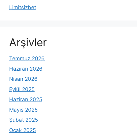
Limitsizbet
Arşivler
Temmuz 2026
Haziran 2026
Nisan 2026
Eylül 2025
Haziran 2025
Mayıs 2025
Şubat 2025
Ocak 2025