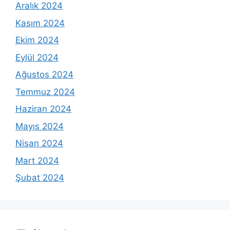
Aralık 2024
Kasım 2024
Ekim 2024
Eylül 2024
Ağustos 2024
Temmuz 2024
Haziran 2024
Mayıs 2024
Nisan 2024
Mart 2024
Şubat 2024