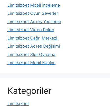
Limitsizbet Mobil İnceleme
Limitsizbet Oyun Severler
Limitsizbet Adres Yenileme
Limitsizbet Video Poker
Limitsizbet Çağrı Merkezi
Limitsizbet Adres Değişimi
Limitsizbet Slot Oynama
Limitsizbet Mobil Katılım
Kategoriler
Limitsizbet