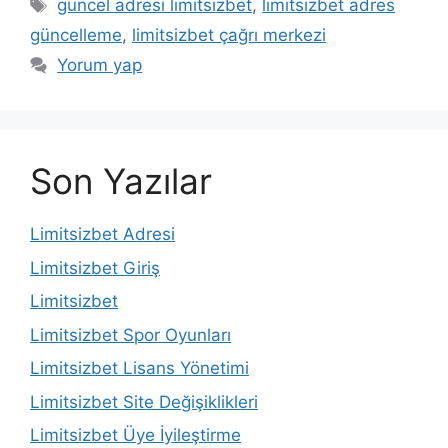
Etiketler
güncel adresi limitsizbet
,
limitsizbet adres
güncelleme
,
limitsizbet çağrı merkezi
Yorum yap
Son Yazılar
Limitsizbet Adresi
Limitsizbet Giriş
Limitsizbet
Limitsizbet Spor Oyunları
Limitsizbet Lisans Yönetimi
Limitsizbet Site Değişiklikleri
Limitsizbet Üye İyileştirme