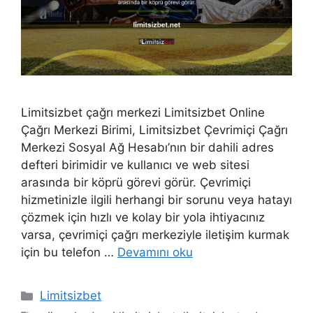
Limitsizbet çağrı merkezi Limitsizbet Online
Çağrı Merkezi Birimi, Limitsizbet Çevrimiçi Çağrı
Merkezi Sosyal Ağ Hesabı’nın bir dahili adres
defteri birimidir ve kullanıcı ve web sitesi
arasında bir köprü görevi görür. Çevrimiçi
hizmetinizle ilgili herhangi bir sorunu veya hatayı
çözmek için hızlı ve kolay bir yola ihtiyacınız
varsa, çevrimiçi çağrı merkeziyle iletişim kurmak
için bu telefon …
Devamını oku
Kategoriler
Limitsizbet