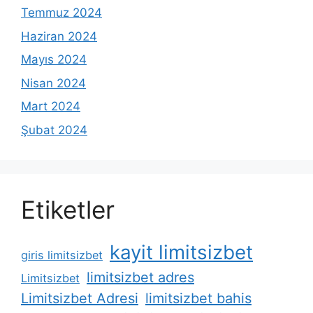
Temmuz 2024
Haziran 2024
Mayıs 2024
Nisan 2024
Mart 2024
Şubat 2024
Etiketler
kayit limitsizbet
giris limitsizbet
limitsizbet adres
Limitsizbet
Limitsizbet Adresi
limitsizbet bahis