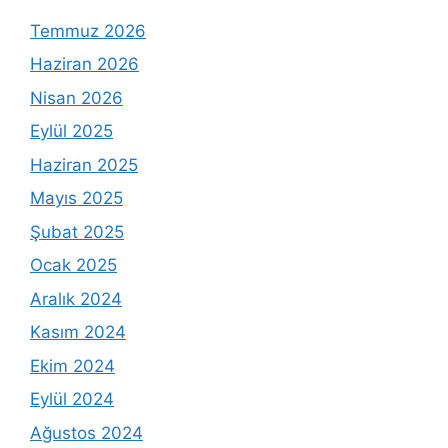
Temmuz 2026
Haziran 2026
Nisan 2026
Eylül 2025
Haziran 2025
Mayıs 2025
Şubat 2025
Ocak 2025
Aralık 2024
Kasım 2024
Ekim 2024
Eylül 2024
Ağustos 2024