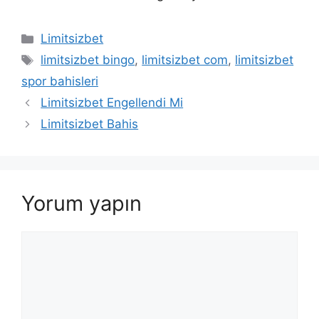
Kategoriler
Limitsizbet
Etiketler
limitsizbet bingo
,
limitsizbet com
,
limitsizbet
spor bahisleri
Limitsizbet Engellendi Mi
Limitsizbet Bahis
Yorum yapın
Yorum