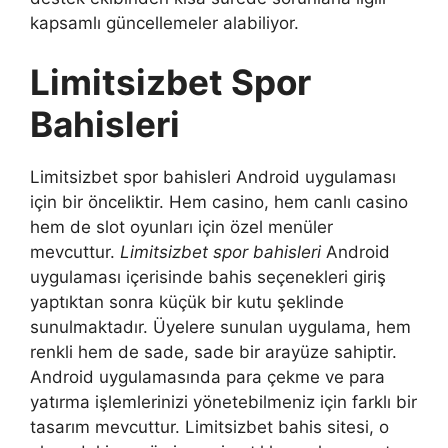
kapsamlı güncellemeler alabiliyor.
Limitsizbet Spor
Bahisleri
Limitsizbet spor bahisleri Android uygulaması
için bir önceliktir. Hem casino, hem canlı casino
hem de slot oyunları için özel menüler
mevcuttur.
Limitsizbet spor bahisleri
Android
uygulaması içerisinde bahis seçenekleri giriş
yaptıktan sonra küçük bir kutu şeklinde
sunulmaktadır. Üyelere sunulan uygulama, hem
renkli hem de sade, sade bir arayüze sahiptir.
Android uygulamasında para çekme ve para
yatırma işlemlerinizi yönetebilmeniz için farklı bir
tasarım mevcuttur. Limitsizbet bahis sitesi, o