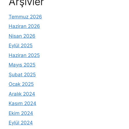
Arşivler
Temmuz 2026
Haziran 2026
Nisan 2026
Eylül 2025
Haziran 2025
Mayıs 2025
Şubat 2025
Ocak 2025
Aralık 2024
Kasım 2024
Ekim 2024
Eylül 2024