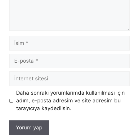
İsim
E-
posta
İnternet
sitesi
Daha sonraki yorumlarımda kullanılması için
adım, e-posta adresim ve site adresim bu
tarayıcıya kaydedilsin.