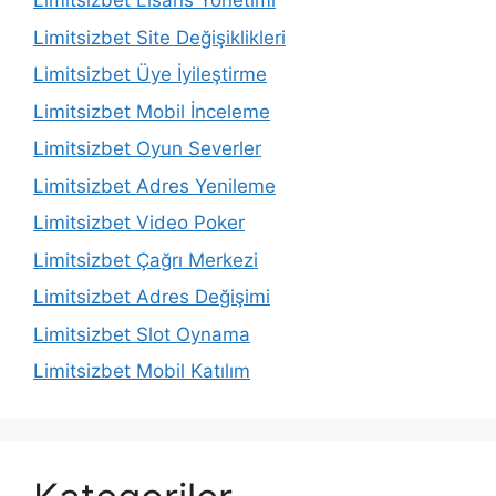
Limitsizbet Lisans Yönetimi
Limitsizbet Site Değişiklikleri
Limitsizbet Üye İyileştirme
Limitsizbet Mobil İnceleme
Limitsizbet Oyun Severler
Limitsizbet Adres Yenileme
Limitsizbet Video Poker
Limitsizbet Çağrı Merkezi
Limitsizbet Adres Değişimi
Limitsizbet Slot Oynama
Limitsizbet Mobil Katılım