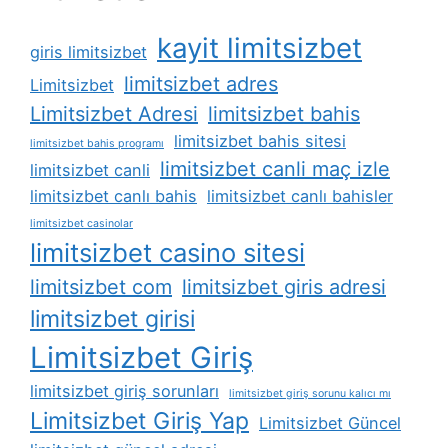
kayit limitsizbet
giris limitsizbet
limitsizbet adres
Limitsizbet
Limitsizbet Adresi
limitsizbet bahis
limitsizbet bahis sitesi
limitsizbet bahis programı
limitsizbet canli maç izle
limitsizbet canli
limitsizbet canlı bahis
limitsizbet canlı bahisler
limitsizbet casinolar
limitsizbet casino sitesi
limitsizbet com
limitsizbet giris adresi
limitsizbet girisi
Limitsizbet Giriş
limitsizbet giriş sorunları
limitsizbet giriş sorunu kalıcı mı
Limitsizbet Giriş Yap
Limitsizbet Güncel