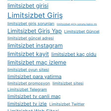
limitsizbet girisi
Limitsizbet Giriş
limitsizbet giriş sorunları
limitsizbet giriş sorunu kalıcı mı
Limitsizbet Giriş Yap
Limitsizbet Güncel
limitsizbet güncel adresi
limitsizbet instagram
limitsizbet kayit
limitsizbet kaç oldu
limitsizbet maç izleme
limitsizbet oyun sitesi
limitsizbet para yatirma
limitsizbet promosyon
limitsizbet sitesi
Limitsizbet Telegram
limitsizbet tv canli maç
limitsizbet tv izle
Limitsizbet Twitter