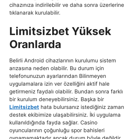
cihazınıza indirilebilir ve daha sonra üzerlerine
tıklanarak kurulabilir.
Limitsizbet Yüksek
Oranlarda
Belirli Android cihazlarının kurulumu sistem
arızasına neden olabilir. Bu durum için
telefonunuzun ayarlarından Bilinmeyen
uygulamalara izin ver özelliğini aktif hale
getirmeniz faydalı olabilir. Bundan sonra farklı
bir kurulum deneyebilirsiniz. Başka bir
Limitsizbet
hata bulursanız istediğiniz zaman
destek ekibimize ulaşabilirsiniz. İki uygulama
kullanıldığında fayda sağlar. Casino
oyuncularının çoğunluğu spor bahisleri
oynamamaktadır ancak durum böyle değildir.