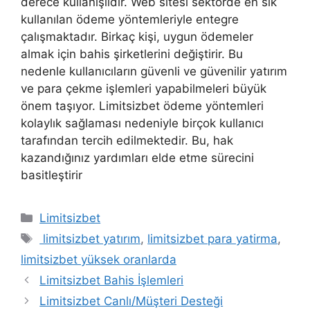
derece kullanışlıdır. Web sitesi sektörde en sık
kullanılan ödeme yöntemleriyle entegre
çalışmaktadır. Birkaç kişi, uygun ödemeler
almak için bahis şirketlerini değiştirir. Bu
nedenle kullanıcıların güvenli ve güvenilir yatırım
ve para çekme işlemleri yapabilmeleri büyük
önem taşıyor. Limitsizbet ödeme yöntemleri
kolaylık sağlaması nedeniyle birçok kullanıcı
tarafından tercih edilmektedir. Bu, hak
kazandığınız yardımları elde etme sürecini
basitleştirir
Kategoriler
Limitsizbet
Etiketler
limitsizbet yatırım
,
limitsizbet para yatirma
,
limitsizbet yüksek oranlarda
Limitsizbet Bahis İşlemleri
Limitsizbet Canlı/Müşteri Desteği