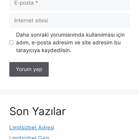
posta
İnternet
sitesi
Daha sonraki yorumlarımda kullanılması için
adım, e-posta adresim ve site adresim bu
tarayıcıya kaydedilsin.
Son Yazılar
Limitsizbet Adresi
Limitsizbet Giriş