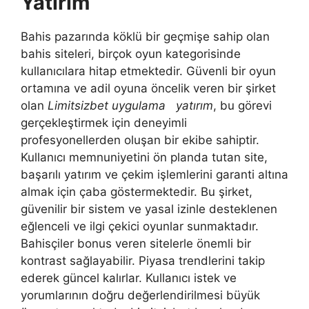
Yatırım
Bahis pazarında köklü bir geçmişe sahip olan
bahis siteleri, birçok oyun kategorisinde
kullanıcılara hitap etmektedir. Güvenli bir oyun
ortamına ve adil oyuna öncelik veren bir şirket
olan
Limitsizbet uygulama yatırım
, bu görevi
gerçekleştirmek için deneyimli
profesyonellerden oluşan bir ekibe sahiptir.
Kullanıcı memnuniyetini ön planda tutan site,
başarılı yatırım ve çekim işlemlerini garanti altına
almak için çaba göstermektedir. Bu şirket,
güvenilir bir sistem ve yasal izinle desteklenen
eğlenceli ve ilgi çekici oyunlar sunmaktadır.
Bahisçiler bonus veren sitelerle önemli bir
kontrast sağlayabilir. Piyasa trendlerini takip
ederek güncel kalırlar. Kullanıcı istek ve
yorumlarının doğru değerlendirilmesi büyük