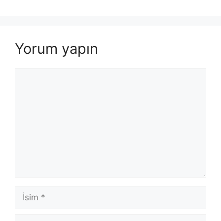
Yorum yapın
Yorum
İsim
E-