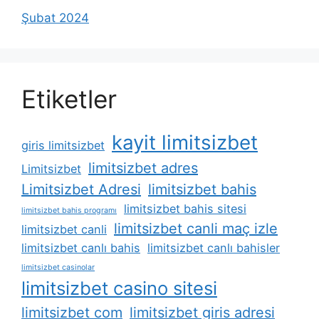
Şubat 2024
Etiketler
kayit limitsizbet
giris limitsizbet
limitsizbet adres
Limitsizbet
Limitsizbet Adresi
limitsizbet bahis
limitsizbet bahis sitesi
limitsizbet bahis programı
limitsizbet canli maç izle
limitsizbet canli
limitsizbet canlı bahis
limitsizbet canlı bahisler
limitsizbet casinolar
limitsizbet casino sitesi
limitsizbet com
limitsizbet giris adresi