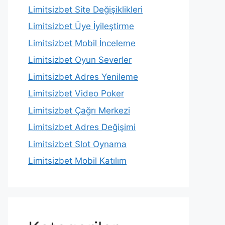
Limitsizbet Site Değişiklikleri
Limitsizbet Üye İyileştirme
Limitsizbet Mobil İnceleme
Limitsizbet Oyun Severler
Limitsizbet Adres Yenileme
Limitsizbet Video Poker
Limitsizbet Çağrı Merkezi
Limitsizbet Adres Değişimi
Limitsizbet Slot Oynama
Limitsizbet Mobil Katılım