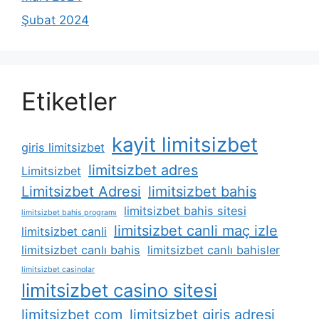
Şubat 2024
Etiketler
kayit limitsizbet
giris limitsizbet
limitsizbet adres
Limitsizbet
Limitsizbet Adresi
limitsizbet bahis
limitsizbet bahis sitesi
limitsizbet bahis programı
limitsizbet canli maç izle
limitsizbet canli
limitsizbet canlı bahis
limitsizbet canlı bahisler
limitsizbet casinolar
limitsizbet casino sitesi
limitsizbet com
limitsizbet giris adresi