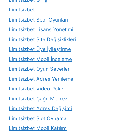
Limitsizbet
Limitsizbet Spor Oyunları
Limitsizbet Lisans Yönetimi
Limitsizbet Site Değişiklikleri
Limitsizbet Üye İyileştirme
Limitsizbet Mobil İnceleme
Limitsizbet Oyun Severler
Limitsizbet Adres Yenileme
Limitsizbet Video Poker
Limitsizbet Çağrı Merkezi
Limitsizbet Adres Değişimi
Limitsizbet Slot Oynama
Limitsizbet Mobil Katılım