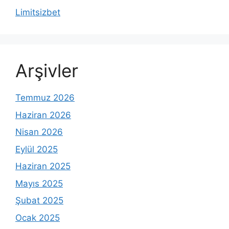
Limitsizbet
Arşivler
Temmuz 2026
Haziran 2026
Nisan 2026
Eylül 2025
Haziran 2025
Mayıs 2025
Şubat 2025
Ocak 2025