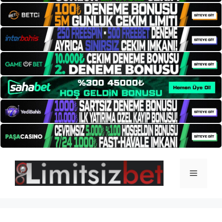
İçeriğe
atla
Menü