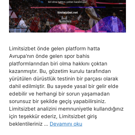
Limitsizbet önde gelen platform hatta
Avrupa’nın önde gelen spor bahis
platformlarından biri olma hakkını çoktan
kazanmıştır. Bu, gözetim kurulu tarafından
yürütülen dürüstlük testinin bir parçası olarak
dahil edilmiştir. Bu sayede yasal bir gelir elde
edebilir ve herhangi bir sorun yaşamadan
sorunsuz bir şekilde geçiş yapabilirsiniz.
Limitsizbet analizini memnuniyetle kullandığınız
için teşekkür ederiz, Limitsizbet giriş
beklentileriniz …
Devamını oku